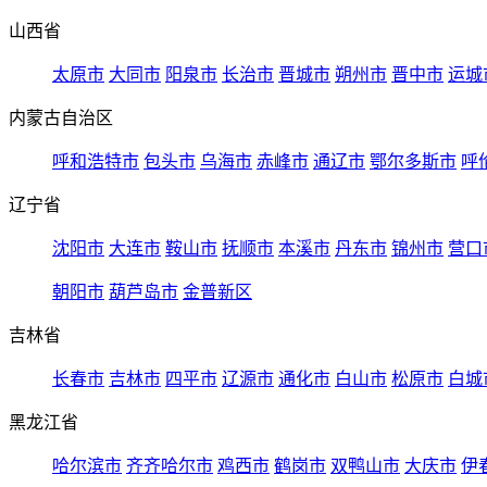
山西省
太原市
大同市
阳泉市
长治市
晋城市
朔州市
晋中市
运城
内蒙古自治区
呼和浩特市
包头市
乌海市
赤峰市
通辽市
鄂尔多斯市
呼
辽宁省
沈阳市
大连市
鞍山市
抚顺市
本溪市
丹东市
锦州市
营口
朝阳市
葫芦岛市
金普新区
吉林省
长春市
吉林市
四平市
辽源市
通化市
白山市
松原市
白城
黑龙江省
哈尔滨市
齐齐哈尔市
鸡西市
鹤岗市
双鸭山市
大庆市
伊