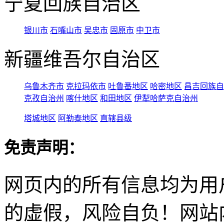
宁夏回族自治区
银川市
石嘴山市
吴忠市
固原市
中卫市
新疆维吾尔自治区
乌鲁木齐市
克拉玛依市
吐鲁番地区
哈密地区
昌吉回族自
克孜自治州
喀什地区
和田地区
伊犁哈萨克自治州
塔城地区
阿勒泰地区
直辖县级
免责声明：
网页内的所有信息均为用
的虚假，风险自负！网站