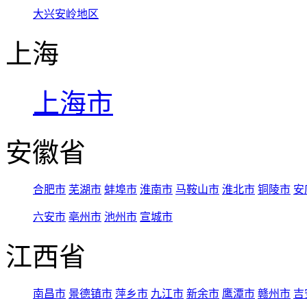
大兴安岭地区
上海
上海市
安徽省
合肥市
芜湖市
蚌埠市
淮南市
马鞍山市
淮北市
铜陵市
安
六安市
亳州市
池州市
宣城市
江西省
南昌市
景德镇市
萍乡市
九江市
新余市
鹰潭市
赣州市
吉