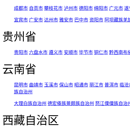
成都市
自贡市
攀枝花市
泸州市
德阳市
绵阳市
广元市
遂
宜宾市
广安市
达州市
雅安市
巴中市
资阳市
阿坝藏族羌
贵州省
贵阳市
六盘水市
遵义市
安顺市
毕节市
铜仁市
黔西南布
云南省
昆明市
曲靖市
玉溪市
保山市
昭通市
丽江市
普洱市
临沧
族自治州
大理白族自治州
德宏傣族景颇族自治州
怒江傈僳族自治
西藏自治区