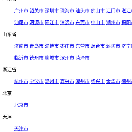
广州市
韶关市
深圳市
珠海市
汕头市
佛山市
江门市
湛江
汕尾市
河源市
阳江市
清远市
东莞市
中山市
潮州市
揭阳
山东省
济南市
青岛市
淄博市
枣庄市
东营市
烟台市
潍坊市
济宁
临沂市
德州市
聊城市
滨州市
菏泽市
浙江省
杭州市
宁波市
温州市
嘉兴市
湖州市
绍兴市
金华市
衢州
北京
北京市
天津
天津市