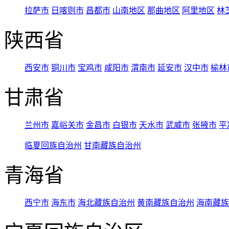
拉萨市
日喀则市
昌都市
山南地区
那曲地区
阿里地区
林
陕西省
西安市
铜川市
宝鸡市
咸阳市
渭南市
延安市
汉中市
榆林
甘肃省
兰州市
嘉峪关市
金昌市
白银市
天水市
武威市
张掖市
平
临夏回族自治州
甘南藏族自治州
青海省
西宁市
海东市
海北藏族自治州
黄南藏族自治州
海南藏族