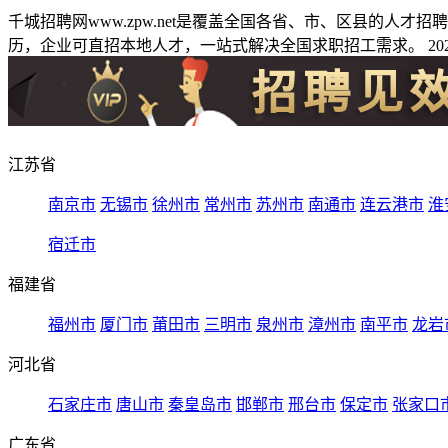
千城招聘网www.zpw.net是覆盖全国各省、市、区县的人
历，企业可直招本地人才，一站式解决全国求职招工需求。 2026
江苏省
南京市
无锡市
徐州市
常州市
苏州市
南通市
连云港市
淮
宿迁市
福建省
福州市
厦门市
莆田市
三明市
泉州市
漳州市
南平市
龙岩
河北省
石家庄市
唐山市
秦皇岛市
邯郸市
邢台市
保定市
张家口
广东省