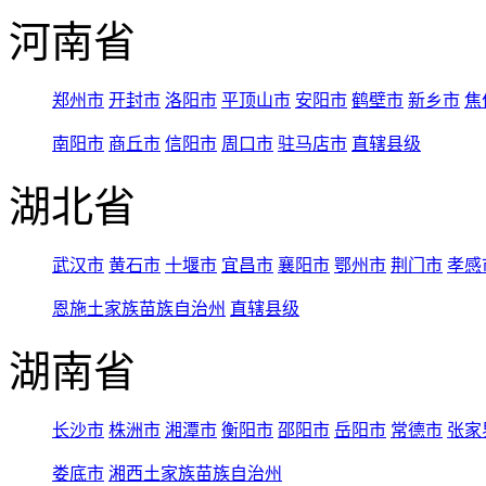
河南省
郑州市
开封市
洛阳市
平顶山市
安阳市
鹤壁市
新乡市
焦
南阳市
商丘市
信阳市
周口市
驻马店市
直辖县级
湖北省
武汉市
黄石市
十堰市
宜昌市
襄阳市
鄂州市
荆门市
孝感
恩施土家族苗族自治州
直辖县级
湖南省
长沙市
株洲市
湘潭市
衡阳市
邵阳市
岳阳市
常德市
张家
娄底市
湘西土家族苗族自治州