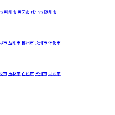
市
荆州市
黄冈市
咸宁市
随州市
界市
益阳市
郴州市
永州市
怀化市
港市
玉林市
百色市
贺州市
河池市