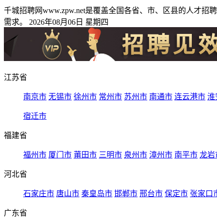
千城招聘网www.zpw.net是覆盖全国各省、市、区县的
需求。 2026年08月06日 星期四
江苏省
南京市
无锡市
徐州市
常州市
苏州市
南通市
连云港市
淮
宿迁市
福建省
福州市
厦门市
莆田市
三明市
泉州市
漳州市
南平市
龙岩
河北省
石家庄市
唐山市
秦皇岛市
邯郸市
邢台市
保定市
张家口
广东省