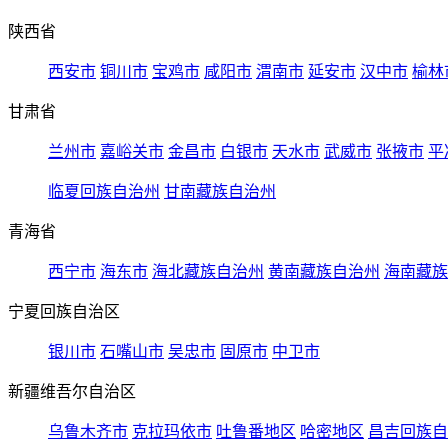
陕西省
西安市
铜川市
宝鸡市
咸阳市
渭南市
延安市
汉中市
榆林
甘肃省
兰州市
嘉峪关市
金昌市
白银市
天水市
武威市
张掖市
平
临夏回族自治州
甘南藏族自治州
青海省
西宁市
海东市
海北藏族自治州
黄南藏族自治州
海南藏族
宁夏回族自治区
银川市
石嘴山市
吴忠市
固原市
中卫市
新疆维吾尔自治区
乌鲁木齐市
克拉玛依市
吐鲁番地区
哈密地区
昌吉回族自