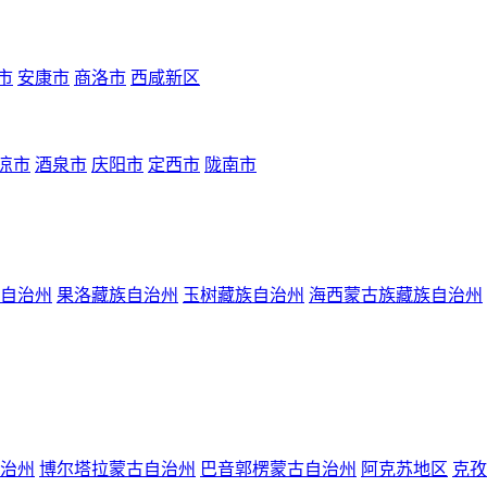
市
安康市
商洛市
西咸新区
凉市
酒泉市
庆阳市
定西市
陇南市
自治州
果洛藏族自治州
玉树藏族自治州
海西蒙古族藏族自治州
治州
博尔塔拉蒙古自治州
巴音郭楞蒙古自治州
阿克苏地区
克孜