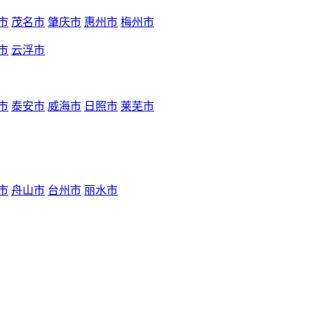
市
茂名市
肇庆市
惠州市
梅州市
市
云浮市
市
泰安市
威海市
日照市
莱芜市
市
舟山市
台州市
丽水市