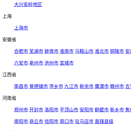
大兴安岭地区
上海
上海市
安徽省
合肥市
芜湖市
蚌埠市
淮南市
马鞍山市
淮北市
铜陵市
安
六安市
亳州市
池州市
宣城市
江西省
南昌市
景德镇市
萍乡市
九江市
新余市
鹰潭市
赣州市
吉
河南省
郑州市
开封市
洛阳市
平顶山市
安阳市
鹤壁市
新乡市
焦
南阳市
商丘市
信阳市
周口市
驻马店市
直辖县级