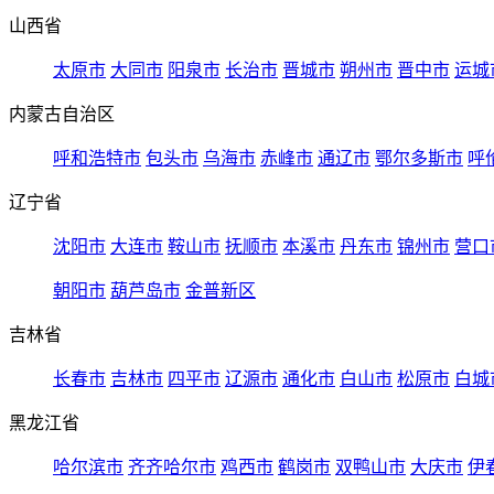
山西省
太原市
大同市
阳泉市
长治市
晋城市
朔州市
晋中市
运城
内蒙古自治区
呼和浩特市
包头市
乌海市
赤峰市
通辽市
鄂尔多斯市
呼
辽宁省
沈阳市
大连市
鞍山市
抚顺市
本溪市
丹东市
锦州市
营口
朝阳市
葫芦岛市
金普新区
吉林省
长春市
吉林市
四平市
辽源市
通化市
白山市
松原市
白城
黑龙江省
哈尔滨市
齐齐哈尔市
鸡西市
鹤岗市
双鸭山市
大庆市
伊