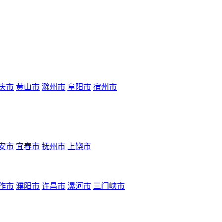
庆市
黄山市
滁州市
阜阳市
宿州市
安市
宜春市
抚州市
上饶市
作市
濮阳市
许昌市
漯河市
三门峡市