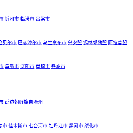
市
忻州市
临汾市
吕梁市
伦贝尔市
巴彦淖尔市
乌兰察布市
兴安盟
锡林郭勒盟
阿拉善盟
市
阜新市
辽阳市
盘锦市
铁岭市
市
延边朝鲜族自治州
春市
佳木斯市
七台河市
牡丹江市
黑河市
绥化市