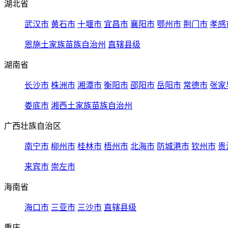
湖北省
武汉市
黄石市
十堰市
宜昌市
襄阳市
鄂州市
荆门市
孝感
恩施土家族苗族自治州
直辖县级
湖南省
长沙市
株洲市
湘潭市
衡阳市
邵阳市
岳阳市
常德市
张家
娄底市
湘西土家族苗族自治州
广西壮族自治区
南宁市
柳州市
桂林市
梧州市
北海市
防城港市
钦州市
贵
来宾市
崇左市
海南省
海口市
三亚市
三沙市
直辖县级
重庆