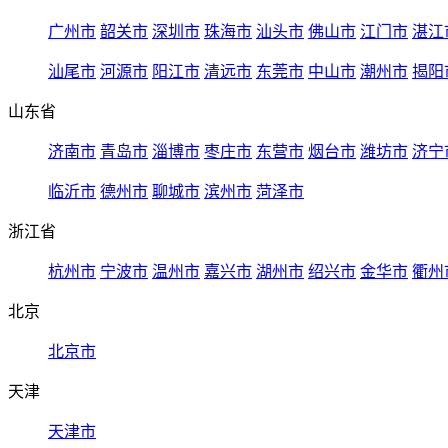
广州市
韶关市
深圳市
珠海市
汕头市
佛山市
江门市
湛江
汕尾市
河源市
阳江市
清远市
东莞市
中山市
潮州市
揭阳
山东省
济南市
青岛市
淄博市
枣庄市
东营市
烟台市
潍坊市
济宁
临沂市
德州市
聊城市
滨州市
菏泽市
浙江省
杭州市
宁波市
温州市
嘉兴市
湖州市
绍兴市
金华市
衢州
北京
北京市
天津
天津市