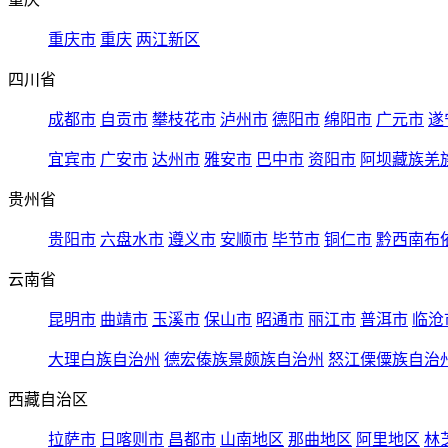
重庆市
重庆
两江新区
四川省
成都市
自贡市
攀枝花市
泸州市
德阳市
绵阳市
广元市
遂
宜宾市
广安市
达州市
雅安市
巴中市
资阳市
阿坝藏族羌
贵州省
贵阳市
六盘水市
遵义市
安顺市
毕节市
铜仁市
黔西南布
云南省
昆明市
曲靖市
玉溪市
保山市
昭通市
丽江市
普洱市
临沧
大理白族自治州
德宏傣族景颇族自治州
怒江傈僳族自治
西藏自治区
拉萨市
日喀则市
昌都市
山南地区
那曲地区
阿里地区
林