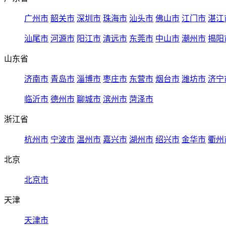
广州市
韶关市
深圳市
珠海市
汕头市
佛山市
江门市
湛江
汕尾市
河源市
阳江市
清远市
东莞市
中山市
潮州市
揭阳
山东省
济南市
青岛市
淄博市
枣庄市
东营市
烟台市
潍坊市
济宁
临沂市
德州市
聊城市
滨州市
菏泽市
浙江省
杭州市
宁波市
温州市
嘉兴市
湖州市
绍兴市
金华市
衢州
北京
北京市
天津
天津市