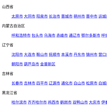
山西省
太原市
大同市
阳泉市
长治市
晋城市
朔州市
晋中市
运城
内蒙古自治区
呼和浩特市
包头市
乌海市
赤峰市
通辽市
鄂尔多斯市
呼
辽宁省
沈阳市
大连市
鞍山市
抚顺市
本溪市
丹东市
锦州市
营口
朝阳市
葫芦岛市
金普新区
吉林省
长春市
吉林市
四平市
辽源市
通化市
白山市
松原市
白城
黑龙江省
哈尔滨市
齐齐哈尔市
鸡西市
鹤岗市
双鸭山市
大庆市
伊