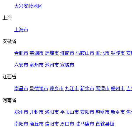
大兴安岭地区
上海
上海市
安徽省
合肥市
芜湖市
蚌埠市
淮南市
马鞍山市
淮北市
铜陵市
安
六安市
亳州市
池州市
宣城市
江西省
南昌市
景德镇市
萍乡市
九江市
新余市
鹰潭市
赣州市
吉
河南省
郑州市
开封市
洛阳市
平顶山市
安阳市
鹤壁市
新乡市
焦
南阳市
商丘市
信阳市
周口市
驻马店市
直辖县级