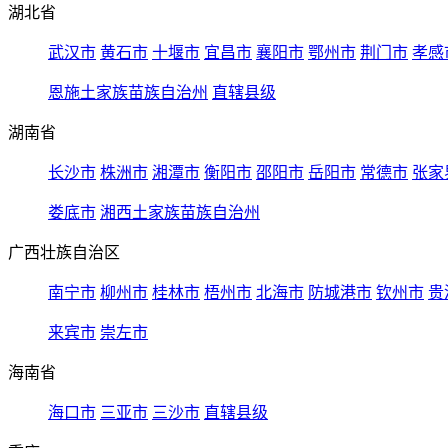
湖北省
武汉市
黄石市
十堰市
宜昌市
襄阳市
鄂州市
荆门市
孝感
恩施土家族苗族自治州
直辖县级
湖南省
长沙市
株洲市
湘潭市
衡阳市
邵阳市
岳阳市
常德市
张家
娄底市
湘西土家族苗族自治州
广西壮族自治区
南宁市
柳州市
桂林市
梧州市
北海市
防城港市
钦州市
贵
来宾市
崇左市
海南省
海口市
三亚市
三沙市
直辖县级