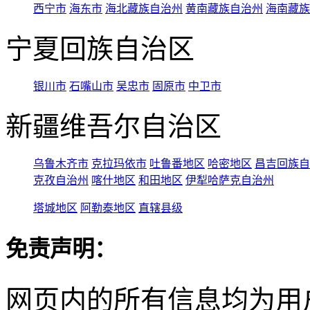
西宁市
海东市
海北藏族自治州
黄南藏族自治州
海南藏族
宁夏回族自治区
银川市
石嘴山市
吴忠市
固原市
中卫市
新疆维吾尔自治区
乌鲁木齐市
克拉玛依市
吐鲁番地区
哈密地区
昌吉回族自
克孜自治州
喀什地区
和田地区
伊犁哈萨克自治州
塔城地区
阿勒泰地区
直辖县级
免责声明：
网页内的所有信息均为用