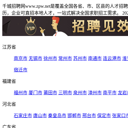
千城招聘网www.zpw.net是覆盖全国各省、市、区县的人
历，企业可直招本地人才，一站式解决全国求职招工需求。 2026
江苏省
南京市
无锡市
徐州市
常州市
苏州市
南通市
连云港市
淮
宿迁市
福建省
福州市
厦门市
莆田市
三明市
泉州市
漳州市
南平市
龙岩
河北省
石家庄市
唐山市
秦皇岛市
邯郸市
邢台市
保定市
张家口
广东省