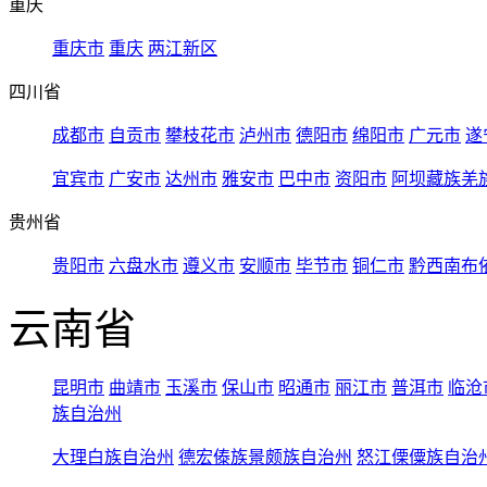
重庆
重庆市
重庆
两江新区
四川省
成都市
自贡市
攀枝花市
泸州市
德阳市
绵阳市
广元市
遂
宜宾市
广安市
达州市
雅安市
巴中市
资阳市
阿坝藏族羌
贵州省
贵阳市
六盘水市
遵义市
安顺市
毕节市
铜仁市
黔西南布
云南省
昆明市
曲靖市
玉溪市
保山市
昭通市
丽江市
普洱市
临沧
族自治州
大理白族自治州
德宏傣族景颇族自治州
怒江傈僳族自治