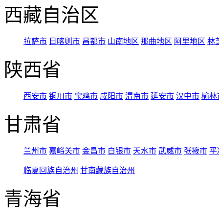
西藏自治区
拉萨市
日喀则市
昌都市
山南地区
那曲地区
阿里地区
林
陕西省
西安市
铜川市
宝鸡市
咸阳市
渭南市
延安市
汉中市
榆林
甘肃省
兰州市
嘉峪关市
金昌市
白银市
天水市
武威市
张掖市
平
临夏回族自治州
甘南藏族自治州
青海省