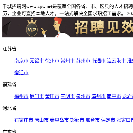
千城招聘网www.zpw.net是覆盖全国各省、市、区县的人
历，企业可直招本地人才，一站式解决全国求职招工需求。 2026
江苏省
南京市
无锡市
徐州市
常州市
苏州市
南通市
连云港市
淮
宿迁市
福建省
福州市
厦门市
莆田市
三明市
泉州市
漳州市
南平市
龙岩
河北省
石家庄市
唐山市
秦皇岛市
邯郸市
邢台市
保定市
张家口
广东省