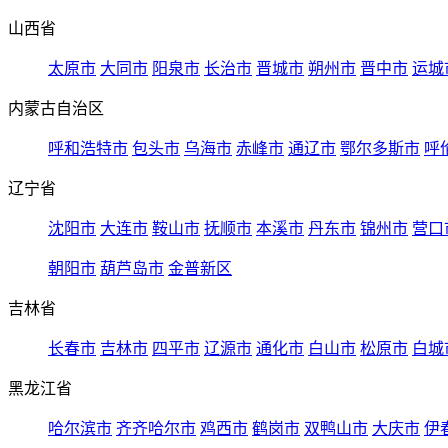
山西省
太原市
大同市
阳泉市
长治市
晋城市
朔州市
晋中市
运城
内蒙古自治区
呼和浩特市
包头市
乌海市
赤峰市
通辽市
鄂尔多斯市
呼
辽宁省
沈阳市
大连市
鞍山市
抚顺市
本溪市
丹东市
锦州市
营口
朝阳市
葫芦岛市
金普新区
吉林省
长春市
吉林市
四平市
辽源市
通化市
白山市
松原市
白城
黑龙江省
哈尔滨市
齐齐哈尔市
鸡西市
鹤岗市
双鸭山市
大庆市
伊