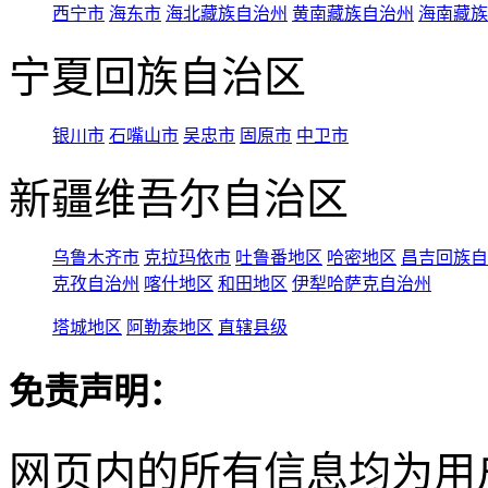
西宁市
海东市
海北藏族自治州
黄南藏族自治州
海南藏族
宁夏回族自治区
银川市
石嘴山市
吴忠市
固原市
中卫市
新疆维吾尔自治区
乌鲁木齐市
克拉玛依市
吐鲁番地区
哈密地区
昌吉回族自
克孜自治州
喀什地区
和田地区
伊犁哈萨克自治州
塔城地区
阿勒泰地区
直辖县级
免责声明：
网页内的所有信息均为用