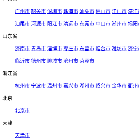
广州市
韶关市
深圳市
珠海市
汕头市
佛山市
江门市
湛江
汕尾市
河源市
阳江市
清远市
东莞市
中山市
潮州市
揭阳
山东省
济南市
青岛市
淄博市
枣庄市
东营市
烟台市
潍坊市
济宁
临沂市
德州市
聊城市
滨州市
菏泽市
浙江省
杭州市
宁波市
温州市
嘉兴市
湖州市
绍兴市
金华市
衢州
北京
北京市
天津
天津市