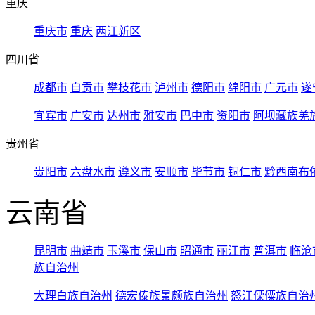
重庆
重庆市
重庆
两江新区
四川省
成都市
自贡市
攀枝花市
泸州市
德阳市
绵阳市
广元市
遂
宜宾市
广安市
达州市
雅安市
巴中市
资阳市
阿坝藏族羌
贵州省
贵阳市
六盘水市
遵义市
安顺市
毕节市
铜仁市
黔西南布
云南省
昆明市
曲靖市
玉溪市
保山市
昭通市
丽江市
普洱市
临沧
族自治州
大理白族自治州
德宏傣族景颇族自治州
怒江傈僳族自治