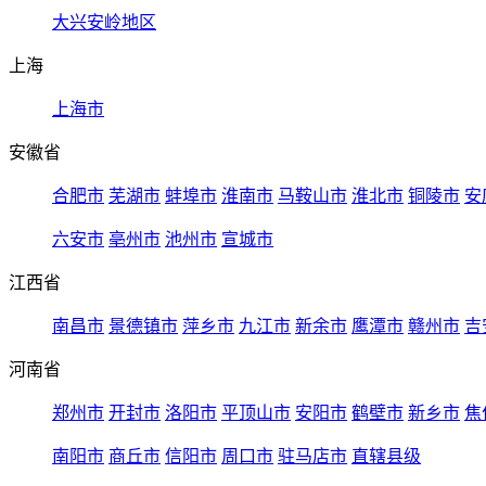
大兴安岭地区
上海
上海市
安徽省
合肥市
芜湖市
蚌埠市
淮南市
马鞍山市
淮北市
铜陵市
安
六安市
亳州市
池州市
宣城市
江西省
南昌市
景德镇市
萍乡市
九江市
新余市
鹰潭市
赣州市
吉
河南省
郑州市
开封市
洛阳市
平顶山市
安阳市
鹤壁市
新乡市
焦
南阳市
商丘市
信阳市
周口市
驻马店市
直辖县级