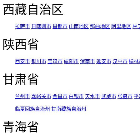
西藏自治区
拉萨市
日喀则市
昌都市
山南地区
那曲地区
阿里地区
林
陕西省
西安市
铜川市
宝鸡市
咸阳市
渭南市
延安市
汉中市
榆林
甘肃省
兰州市
嘉峪关市
金昌市
白银市
天水市
武威市
张掖市
平
临夏回族自治州
甘南藏族自治州
青海省