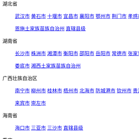
湖北省
武汉市
黄石市
十堰市
宜昌市
襄阳市
鄂州市
荆门市
孝感
恩施土家族苗族自治州
直辖县级
湖南省
长沙市
株洲市
湘潭市
衡阳市
邵阳市
岳阳市
常德市
张家
娄底市
湘西土家族苗族自治州
广西壮族自治区
南宁市
柳州市
桂林市
梧州市
北海市
防城港市
钦州市
贵
来宾市
崇左市
海南省
海口市
三亚市
三沙市
直辖县级