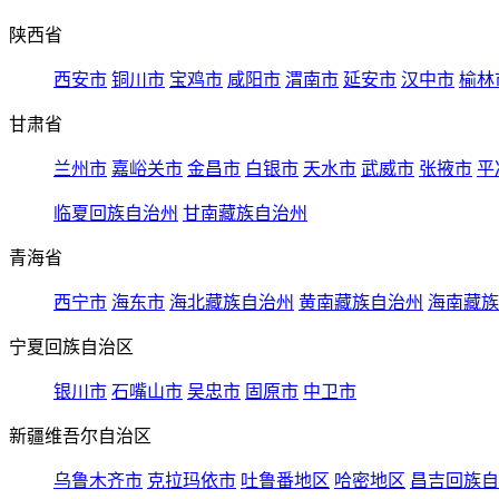
陕西省
西安市
铜川市
宝鸡市
咸阳市
渭南市
延安市
汉中市
榆林
甘肃省
兰州市
嘉峪关市
金昌市
白银市
天水市
武威市
张掖市
平
临夏回族自治州
甘南藏族自治州
青海省
西宁市
海东市
海北藏族自治州
黄南藏族自治州
海南藏族
宁夏回族自治区
银川市
石嘴山市
吴忠市
固原市
中卫市
新疆维吾尔自治区
乌鲁木齐市
克拉玛依市
吐鲁番地区
哈密地区
昌吉回族自