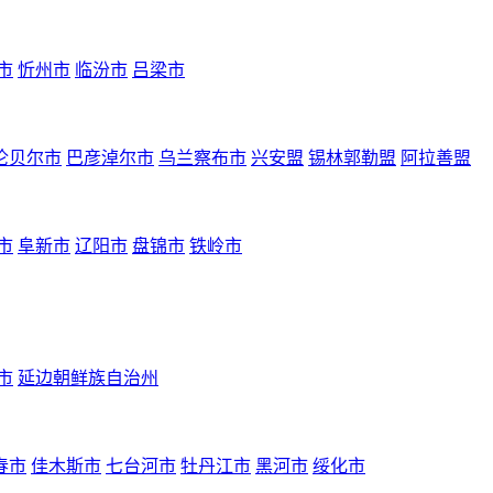
市
忻州市
临汾市
吕梁市
伦贝尔市
巴彦淖尔市
乌兰察布市
兴安盟
锡林郭勒盟
阿拉善盟
市
阜新市
辽阳市
盘锦市
铁岭市
市
延边朝鲜族自治州
春市
佳木斯市
七台河市
牡丹江市
黑河市
绥化市