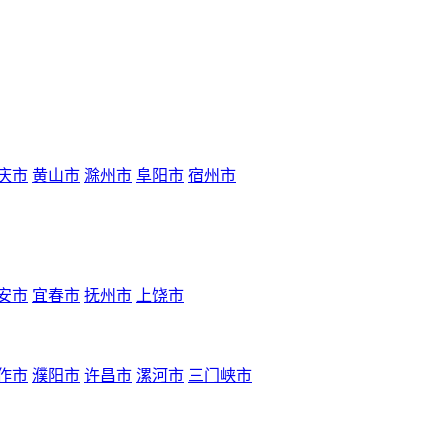
庆市
黄山市
滁州市
阜阳市
宿州市
安市
宜春市
抚州市
上饶市
作市
濮阳市
许昌市
漯河市
三门峡市