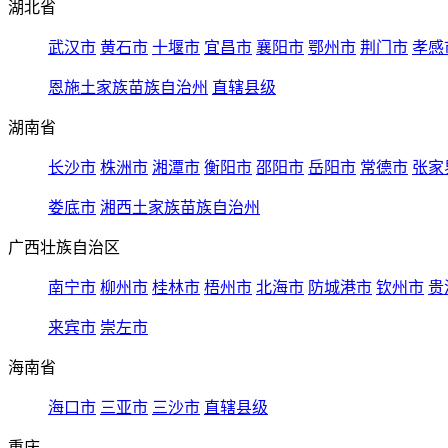
湖北省
武汉市
黄石市
十堰市
宜昌市
襄阳市
鄂州市
荆门市
孝感
恩施土家族苗族自治州
直辖县级
湖南省
长沙市
株洲市
湘潭市
衡阳市
邵阳市
岳阳市
常德市
张家
娄底市
湘西土家族苗族自治州
广西壮族自治区
南宁市
柳州市
桂林市
梧州市
北海市
防城港市
钦州市
贵
来宾市
崇左市
海南省
海口市
三亚市
三沙市
直辖县级
重庆