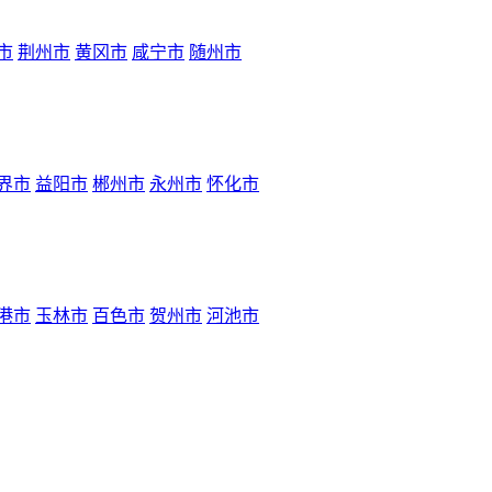
市
荆州市
黄冈市
咸宁市
随州市
界市
益阳市
郴州市
永州市
怀化市
港市
玉林市
百色市
贺州市
河池市