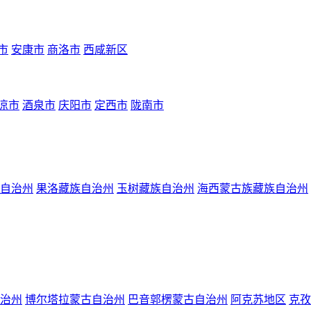
市
安康市
商洛市
西咸新区
凉市
酒泉市
庆阳市
定西市
陇南市
自治州
果洛藏族自治州
玉树藏族自治州
海西蒙古族藏族自治州
治州
博尔塔拉蒙古自治州
巴音郭楞蒙古自治州
阿克苏地区
克孜