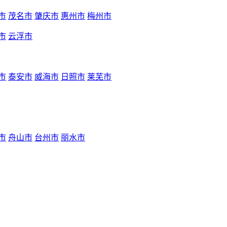
市
茂名市
肇庆市
惠州市
梅州市
市
云浮市
市
泰安市
威海市
日照市
莱芜市
市
舟山市
台州市
丽水市