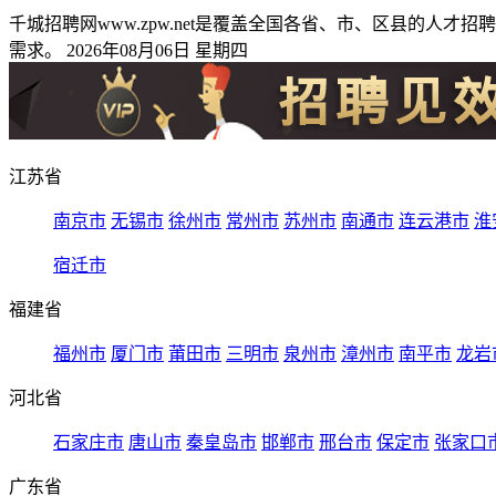
千城招聘网www.zpw.net是覆盖全国各省、市、区县的
需求。 2026年08月06日 星期四
江苏省
南京市
无锡市
徐州市
常州市
苏州市
南通市
连云港市
淮
宿迁市
福建省
福州市
厦门市
莆田市
三明市
泉州市
漳州市
南平市
龙岩
河北省
石家庄市
唐山市
秦皇岛市
邯郸市
邢台市
保定市
张家口
广东省