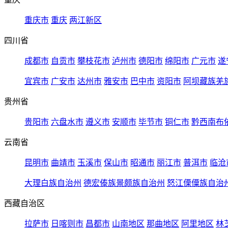
重庆市
重庆
两江新区
四川省
成都市
自贡市
攀枝花市
泸州市
德阳市
绵阳市
广元市
遂
宜宾市
广安市
达州市
雅安市
巴中市
资阳市
阿坝藏族羌
贵州省
贵阳市
六盘水市
遵义市
安顺市
毕节市
铜仁市
黔西南布
云南省
昆明市
曲靖市
玉溪市
保山市
昭通市
丽江市
普洱市
临沧
大理白族自治州
德宏傣族景颇族自治州
怒江傈僳族自治
西藏自治区
拉萨市
日喀则市
昌都市
山南地区
那曲地区
阿里地区
林