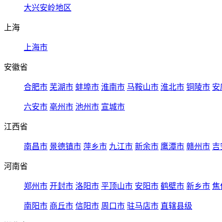
大兴安岭地区
上海
上海市
安徽省
合肥市
芜湖市
蚌埠市
淮南市
马鞍山市
淮北市
铜陵市
安
六安市
亳州市
池州市
宣城市
江西省
南昌市
景德镇市
萍乡市
九江市
新余市
鹰潭市
赣州市
吉
河南省
郑州市
开封市
洛阳市
平顶山市
安阳市
鹤壁市
新乡市
焦
南阳市
商丘市
信阳市
周口市
驻马店市
直辖县级