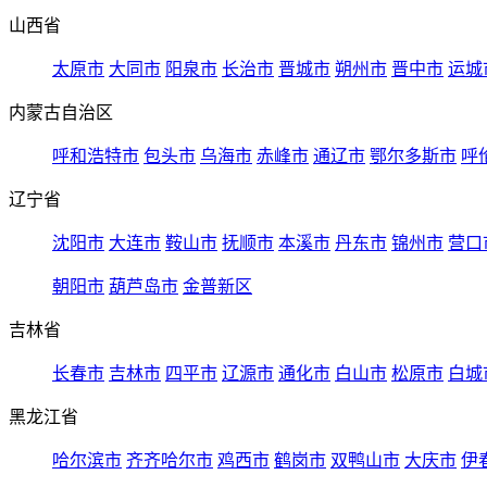
山西省
太原市
大同市
阳泉市
长治市
晋城市
朔州市
晋中市
运城
内蒙古自治区
呼和浩特市
包头市
乌海市
赤峰市
通辽市
鄂尔多斯市
呼
辽宁省
沈阳市
大连市
鞍山市
抚顺市
本溪市
丹东市
锦州市
营口
朝阳市
葫芦岛市
金普新区
吉林省
长春市
吉林市
四平市
辽源市
通化市
白山市
松原市
白城
黑龙江省
哈尔滨市
齐齐哈尔市
鸡西市
鹤岗市
双鸭山市
大庆市
伊