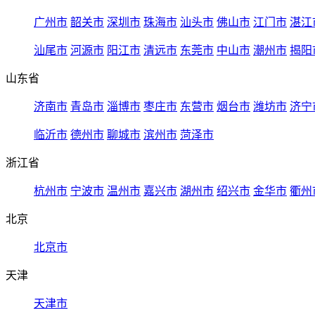
广州市
韶关市
深圳市
珠海市
汕头市
佛山市
江门市
湛江
汕尾市
河源市
阳江市
清远市
东莞市
中山市
潮州市
揭阳
山东省
济南市
青岛市
淄博市
枣庄市
东营市
烟台市
潍坊市
济宁
临沂市
德州市
聊城市
滨州市
菏泽市
浙江省
杭州市
宁波市
温州市
嘉兴市
湖州市
绍兴市
金华市
衢州
北京
北京市
天津
天津市