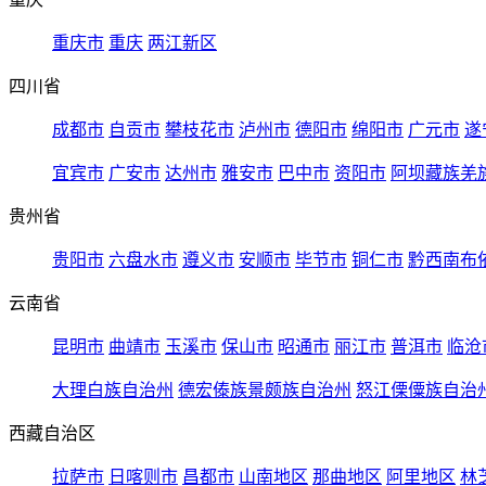
重庆市
重庆
两江新区
四川省
成都市
自贡市
攀枝花市
泸州市
德阳市
绵阳市
广元市
遂
宜宾市
广安市
达州市
雅安市
巴中市
资阳市
阿坝藏族羌
贵州省
贵阳市
六盘水市
遵义市
安顺市
毕节市
铜仁市
黔西南布
云南省
昆明市
曲靖市
玉溪市
保山市
昭通市
丽江市
普洱市
临沧
大理白族自治州
德宏傣族景颇族自治州
怒江傈僳族自治
西藏自治区
拉萨市
日喀则市
昌都市
山南地区
那曲地区
阿里地区
林