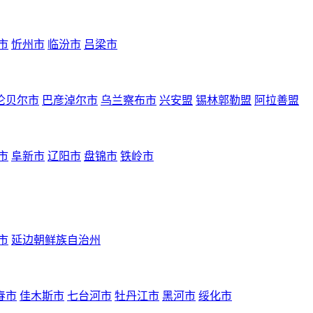
市
忻州市
临汾市
吕梁市
伦贝尔市
巴彦淖尔市
乌兰察布市
兴安盟
锡林郭勒盟
阿拉善盟
市
阜新市
辽阳市
盘锦市
铁岭市
市
延边朝鲜族自治州
春市
佳木斯市
七台河市
牡丹江市
黑河市
绥化市