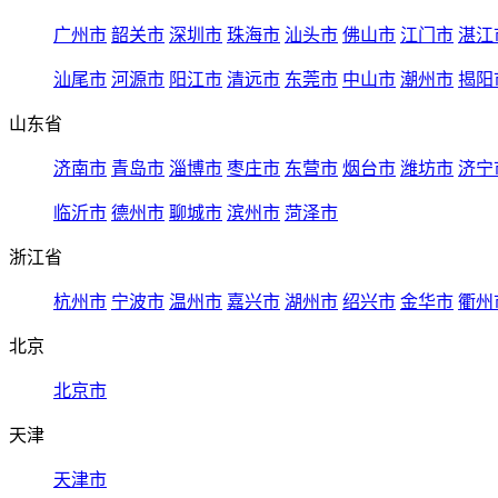
广州市
韶关市
深圳市
珠海市
汕头市
佛山市
江门市
湛江
汕尾市
河源市
阳江市
清远市
东莞市
中山市
潮州市
揭阳
山东省
济南市
青岛市
淄博市
枣庄市
东营市
烟台市
潍坊市
济宁
临沂市
德州市
聊城市
滨州市
菏泽市
浙江省
杭州市
宁波市
温州市
嘉兴市
湖州市
绍兴市
金华市
衢州
北京
北京市
天津
天津市