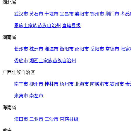
湖北省
武汉市
黄石市
十堰市
宜昌市
襄阳市
鄂州市
荆门市
孝感
恩施土家族苗族自治州
直辖县级
湖南省
长沙市
株洲市
湘潭市
衡阳市
邵阳市
岳阳市
常德市
张家
娄底市
湘西土家族苗族自治州
广西壮族自治区
南宁市
柳州市
桂林市
梧州市
北海市
防城港市
钦州市
贵
来宾市
崇左市
海南省
海口市
三亚市
三沙市
直辖县级
重庆