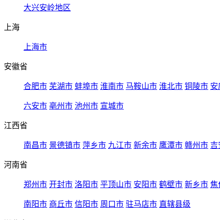
大兴安岭地区
上海
上海市
安徽省
合肥市
芜湖市
蚌埠市
淮南市
马鞍山市
淮北市
铜陵市
安
六安市
亳州市
池州市
宣城市
江西省
南昌市
景德镇市
萍乡市
九江市
新余市
鹰潭市
赣州市
吉
河南省
郑州市
开封市
洛阳市
平顶山市
安阳市
鹤壁市
新乡市
焦
南阳市
商丘市
信阳市
周口市
驻马店市
直辖县级