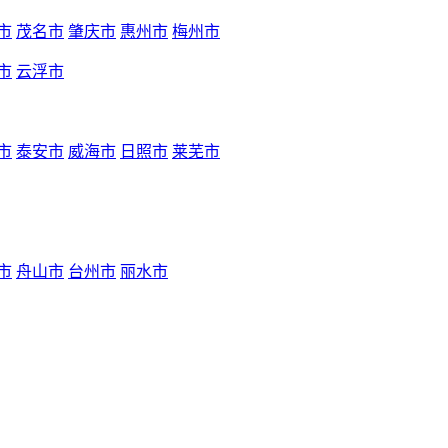
市
茂名市
肇庆市
惠州市
梅州市
市
云浮市
市
泰安市
威海市
日照市
莱芜市
市
舟山市
台州市
丽水市