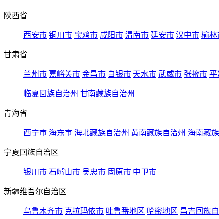
陕西省
西安市
铜川市
宝鸡市
咸阳市
渭南市
延安市
汉中市
榆林
甘肃省
兰州市
嘉峪关市
金昌市
白银市
天水市
武威市
张掖市
平
临夏回族自治州
甘南藏族自治州
青海省
西宁市
海东市
海北藏族自治州
黄南藏族自治州
海南藏族
宁夏回族自治区
银川市
石嘴山市
吴忠市
固原市
中卫市
新疆维吾尔自治区
乌鲁木齐市
克拉玛依市
吐鲁番地区
哈密地区
昌吉回族自