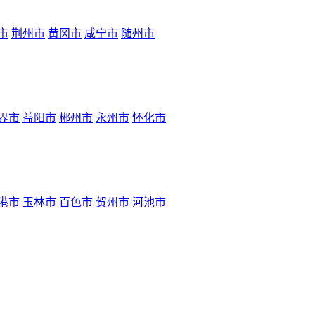
市
荆州市
黄冈市
咸宁市
随州市
界市
益阳市
郴州市
永州市
怀化市
港市
玉林市
百色市
贺州市
河池市