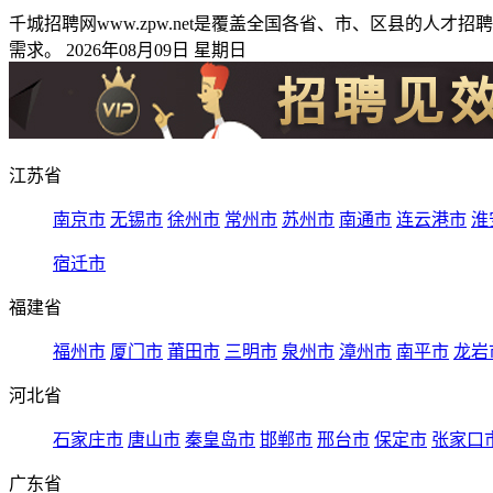
千城招聘网www.zpw.net是覆盖全国各省、市、区县的
需求。 2026年08月09日 星期日
江苏省
南京市
无锡市
徐州市
常州市
苏州市
南通市
连云港市
淮
宿迁市
福建省
福州市
厦门市
莆田市
三明市
泉州市
漳州市
南平市
龙岩
河北省
石家庄市
唐山市
秦皇岛市
邯郸市
邢台市
保定市
张家口
广东省