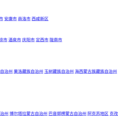
市
安康市
商洛市
西咸新区
凉市
酒泉市
庆阳市
定西市
陇南市
自治州
果洛藏族自治州
玉树藏族自治州
海西蒙古族藏族自治州
治州
博尔塔拉蒙古自治州
巴音郭楞蒙古自治州
阿克苏地区
克孜