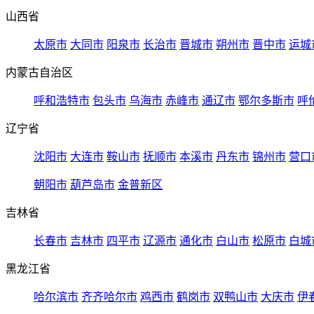
山西省
太原市
大同市
阳泉市
长治市
晋城市
朔州市
晋中市
运城
内蒙古自治区
呼和浩特市
包头市
乌海市
赤峰市
通辽市
鄂尔多斯市
呼
辽宁省
沈阳市
大连市
鞍山市
抚顺市
本溪市
丹东市
锦州市
营口
朝阳市
葫芦岛市
金普新区
吉林省
长春市
吉林市
四平市
辽源市
通化市
白山市
松原市
白城
黑龙江省
哈尔滨市
齐齐哈尔市
鸡西市
鹤岗市
双鸭山市
大庆市
伊