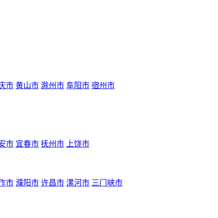
庆市
黄山市
滁州市
阜阳市
宿州市
安市
宜春市
抚州市
上饶市
作市
濮阳市
许昌市
漯河市
三门峡市