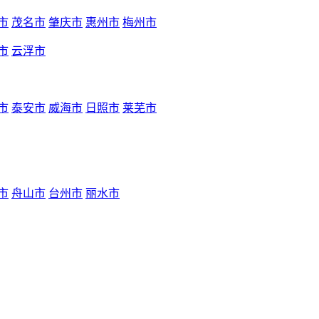
市
茂名市
肇庆市
惠州市
梅州市
市
云浮市
市
泰安市
威海市
日照市
莱芜市
市
舟山市
台州市
丽水市