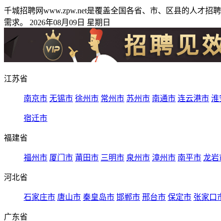
千城招聘网www.zpw.net是覆盖全国各省、市、区县的
需求。 2026年08月09日 星期日
江苏省
南京市
无锡市
徐州市
常州市
苏州市
南通市
连云港市
淮
宿迁市
福建省
福州市
厦门市
莆田市
三明市
泉州市
漳州市
南平市
龙岩
河北省
石家庄市
唐山市
秦皇岛市
邯郸市
邢台市
保定市
张家口
广东省