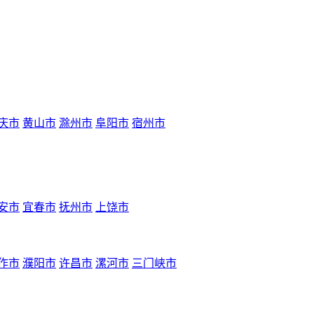
庆市
黄山市
滁州市
阜阳市
宿州市
安市
宜春市
抚州市
上饶市
作市
濮阳市
许昌市
漯河市
三门峡市