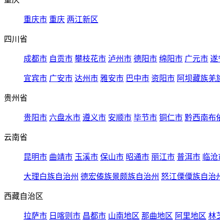
重庆市
重庆
两江新区
四川省
成都市
自贡市
攀枝花市
泸州市
德阳市
绵阳市
广元市
遂
宜宾市
广安市
达州市
雅安市
巴中市
资阳市
阿坝藏族羌
贵州省
贵阳市
六盘水市
遵义市
安顺市
毕节市
铜仁市
黔西南布
云南省
昆明市
曲靖市
玉溪市
保山市
昭通市
丽江市
普洱市
临沧
大理白族自治州
德宏傣族景颇族自治州
怒江傈僳族自治
西藏自治区
拉萨市
日喀则市
昌都市
山南地区
那曲地区
阿里地区
林