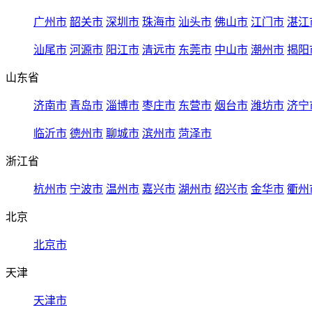
广州市
韶关市
深圳市
珠海市
汕头市
佛山市
江门市
湛江
汕尾市
河源市
阳江市
清远市
东莞市
中山市
潮州市
揭阳
山东省
济南市
青岛市
淄博市
枣庄市
东营市
烟台市
潍坊市
济宁
临沂市
德州市
聊城市
滨州市
菏泽市
浙江省
杭州市
宁波市
温州市
嘉兴市
湖州市
绍兴市
金华市
衢州
北京
北京市
天津
天津市