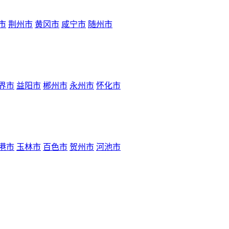
市
荆州市
黄冈市
咸宁市
随州市
界市
益阳市
郴州市
永州市
怀化市
港市
玉林市
百色市
贺州市
河池市