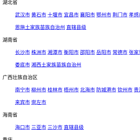
湖北省
武汉市
黄石市
十堰市
宜昌市
襄阳市
鄂州市
荆门市
孝感
恩施土家族苗族自治州
直辖县级
湖南省
长沙市
株洲市
湘潭市
衡阳市
邵阳市
岳阳市
常德市
张家
娄底市
湘西土家族苗族自治州
广西壮族自治区
南宁市
柳州市
桂林市
梧州市
北海市
防城港市
钦州市
贵
来宾市
崇左市
海南省
海口市
三亚市
三沙市
直辖县级
重庆