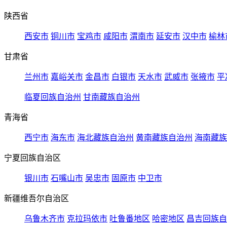
陕西省
西安市
铜川市
宝鸡市
咸阳市
渭南市
延安市
汉中市
榆林
甘肃省
兰州市
嘉峪关市
金昌市
白银市
天水市
武威市
张掖市
平
临夏回族自治州
甘南藏族自治州
青海省
西宁市
海东市
海北藏族自治州
黄南藏族自治州
海南藏族
宁夏回族自治区
银川市
石嘴山市
吴忠市
固原市
中卫市
新疆维吾尔自治区
乌鲁木齐市
克拉玛依市
吐鲁番地区
哈密地区
昌吉回族自