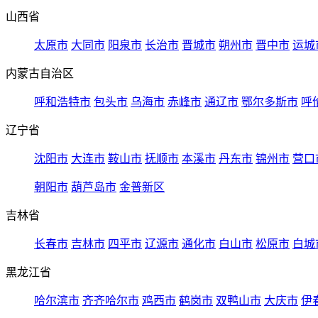
山西省
太原市
大同市
阳泉市
长治市
晋城市
朔州市
晋中市
运城
内蒙古自治区
呼和浩特市
包头市
乌海市
赤峰市
通辽市
鄂尔多斯市
呼
辽宁省
沈阳市
大连市
鞍山市
抚顺市
本溪市
丹东市
锦州市
营口
朝阳市
葫芦岛市
金普新区
吉林省
长春市
吉林市
四平市
辽源市
通化市
白山市
松原市
白城
黑龙江省
哈尔滨市
齐齐哈尔市
鸡西市
鹤岗市
双鸭山市
大庆市
伊