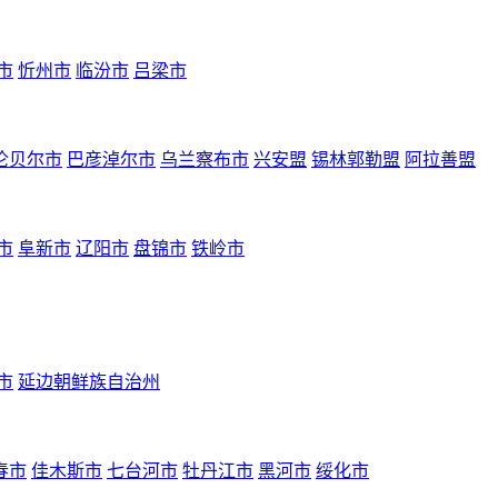
市
忻州市
临汾市
吕梁市
伦贝尔市
巴彦淖尔市
乌兰察布市
兴安盟
锡林郭勒盟
阿拉善盟
市
阜新市
辽阳市
盘锦市
铁岭市
市
延边朝鲜族自治州
春市
佳木斯市
七台河市
牡丹江市
黑河市
绥化市