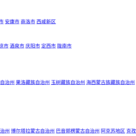
市
安康市
商洛市
西咸新区
凉市
酒泉市
庆阳市
定西市
陇南市
自治州
果洛藏族自治州
玉树藏族自治州
海西蒙古族藏族自治州
治州
博尔塔拉蒙古自治州
巴音郭楞蒙古自治州
阿克苏地区
克孜