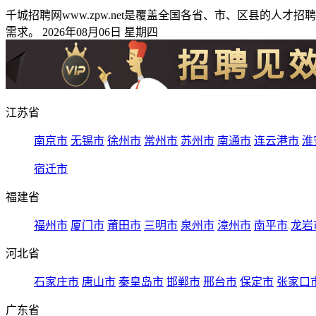
千城招聘网www.zpw.net是覆盖全国各省、市、区县的
需求。 2026年08月06日 星期四
江苏省
南京市
无锡市
徐州市
常州市
苏州市
南通市
连云港市
淮
宿迁市
福建省
福州市
厦门市
莆田市
三明市
泉州市
漳州市
南平市
龙岩
河北省
石家庄市
唐山市
秦皇岛市
邯郸市
邢台市
保定市
张家口
广东省