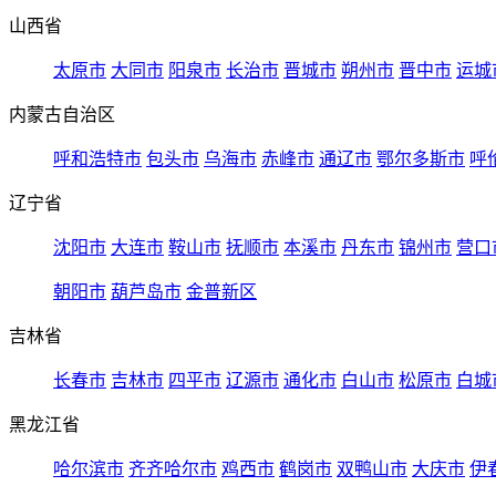
山西省
太原市
大同市
阳泉市
长治市
晋城市
朔州市
晋中市
运城
内蒙古自治区
呼和浩特市
包头市
乌海市
赤峰市
通辽市
鄂尔多斯市
呼
辽宁省
沈阳市
大连市
鞍山市
抚顺市
本溪市
丹东市
锦州市
营口
朝阳市
葫芦岛市
金普新区
吉林省
长春市
吉林市
四平市
辽源市
通化市
白山市
松原市
白城
黑龙江省
哈尔滨市
齐齐哈尔市
鸡西市
鹤岗市
双鸭山市
大庆市
伊