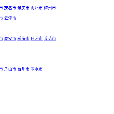
市
茂名市
肇庆市
惠州市
梅州市
市
云浮市
市
泰安市
威海市
日照市
莱芜市
市
舟山市
台州市
丽水市