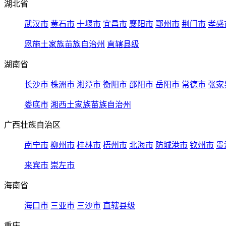
湖北省
武汉市
黄石市
十堰市
宜昌市
襄阳市
鄂州市
荆门市
孝感
恩施土家族苗族自治州
直辖县级
湖南省
长沙市
株洲市
湘潭市
衡阳市
邵阳市
岳阳市
常德市
张家
娄底市
湘西土家族苗族自治州
广西壮族自治区
南宁市
柳州市
桂林市
梧州市
北海市
防城港市
钦州市
贵
来宾市
崇左市
海南省
海口市
三亚市
三沙市
直辖县级
重庆