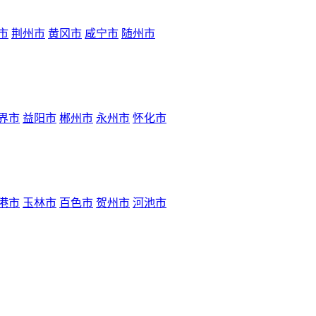
市
荆州市
黄冈市
咸宁市
随州市
界市
益阳市
郴州市
永州市
怀化市
港市
玉林市
百色市
贺州市
河池市