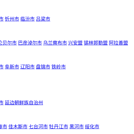
市
忻州市
临汾市
吕梁市
伦贝尔市
巴彦淖尔市
乌兰察布市
兴安盟
锡林郭勒盟
阿拉善盟
市
阜新市
辽阳市
盘锦市
铁岭市
市
延边朝鲜族自治州
春市
佳木斯市
七台河市
牡丹江市
黑河市
绥化市