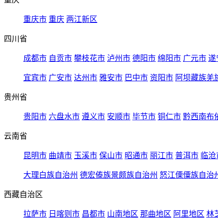
重庆市
重庆
两江新区
四川省
成都市
自贡市
攀枝花市
泸州市
德阳市
绵阳市
广元市
遂
宜宾市
广安市
达州市
雅安市
巴中市
资阳市
阿坝藏族羌
贵州省
贵阳市
六盘水市
遵义市
安顺市
毕节市
铜仁市
黔西南布
云南省
昆明市
曲靖市
玉溪市
保山市
昭通市
丽江市
普洱市
临沧
大理白族自治州
德宏傣族景颇族自治州
怒江傈僳族自治
西藏自治区
拉萨市
日喀则市
昌都市
山南地区
那曲地区
阿里地区
林