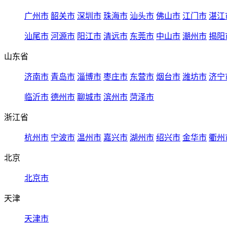
广州市
韶关市
深圳市
珠海市
汕头市
佛山市
江门市
湛江
汕尾市
河源市
阳江市
清远市
东莞市
中山市
潮州市
揭阳
山东省
济南市
青岛市
淄博市
枣庄市
东营市
烟台市
潍坊市
济宁
临沂市
德州市
聊城市
滨州市
菏泽市
浙江省
杭州市
宁波市
温州市
嘉兴市
湖州市
绍兴市
金华市
衢州
北京
北京市
天津
天津市