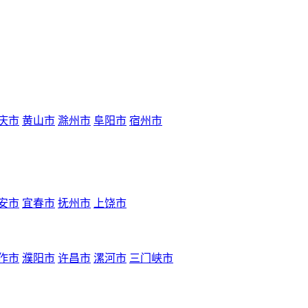
庆市
黄山市
滁州市
阜阳市
宿州市
安市
宜春市
抚州市
上饶市
作市
濮阳市
许昌市
漯河市
三门峡市