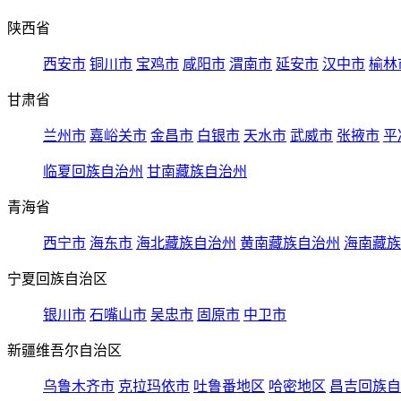
陕西省
西安市
铜川市
宝鸡市
咸阳市
渭南市
延安市
汉中市
榆林
甘肃省
兰州市
嘉峪关市
金昌市
白银市
天水市
武威市
张掖市
平
临夏回族自治州
甘南藏族自治州
青海省
西宁市
海东市
海北藏族自治州
黄南藏族自治州
海南藏族
宁夏回族自治区
银川市
石嘴山市
吴忠市
固原市
中卫市
新疆维吾尔自治区
乌鲁木齐市
克拉玛依市
吐鲁番地区
哈密地区
昌吉回族自