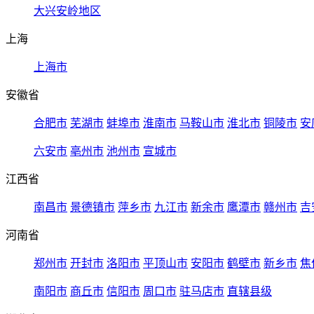
大兴安岭地区
上海
上海市
安徽省
合肥市
芜湖市
蚌埠市
淮南市
马鞍山市
淮北市
铜陵市
安
六安市
亳州市
池州市
宣城市
江西省
南昌市
景德镇市
萍乡市
九江市
新余市
鹰潭市
赣州市
吉
河南省
郑州市
开封市
洛阳市
平顶山市
安阳市
鹤壁市
新乡市
焦
南阳市
商丘市
信阳市
周口市
驻马店市
直辖县级