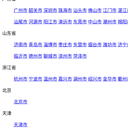
广州市
韶关市
深圳市
珠海市
汕头市
佛山市
江门市
湛江
汕尾市
河源市
阳江市
清远市
东莞市
中山市
潮州市
揭阳
山东省
济南市
青岛市
淄博市
枣庄市
东营市
烟台市
潍坊市
济宁
临沂市
德州市
聊城市
滨州市
菏泽市
浙江省
杭州市
宁波市
温州市
嘉兴市
湖州市
绍兴市
金华市
衢州
北京
北京市
天津
天津市