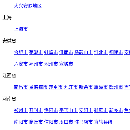
大兴安岭地区
上海
上海市
安徽省
合肥市
芜湖市
蚌埠市
淮南市
马鞍山市
淮北市
铜陵市
安
六安市
亳州市
池州市
宣城市
江西省
南昌市
景德镇市
萍乡市
九江市
新余市
鹰潭市
赣州市
吉
河南省
郑州市
开封市
洛阳市
平顶山市
安阳市
鹤壁市
新乡市
焦
南阳市
商丘市
信阳市
周口市
驻马店市
直辖县级