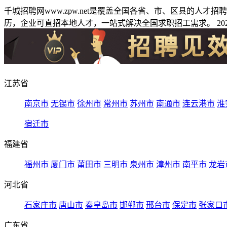
千城招聘网www.zpw.net是覆盖全国各省、市、区县的人
历，企业可直招本地人才，一站式解决全国求职招工需求。 2026
江苏省
南京市
无锡市
徐州市
常州市
苏州市
南通市
连云港市
淮
宿迁市
福建省
福州市
厦门市
莆田市
三明市
泉州市
漳州市
南平市
龙岩
河北省
石家庄市
唐山市
秦皇岛市
邯郸市
邢台市
保定市
张家口
广东省