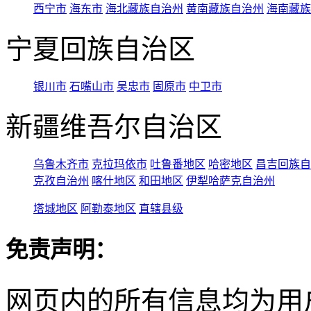
西宁市
海东市
海北藏族自治州
黄南藏族自治州
海南藏族
宁夏回族自治区
银川市
石嘴山市
吴忠市
固原市
中卫市
新疆维吾尔自治区
乌鲁木齐市
克拉玛依市
吐鲁番地区
哈密地区
昌吉回族自
克孜自治州
喀什地区
和田地区
伊犁哈萨克自治州
塔城地区
阿勒泰地区
直辖县级
免责声明：
网页内的所有信息均为用