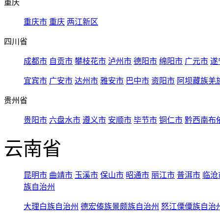
重庆
重庆市
重庆
两江新区
四川省
成都市
自贡市
攀枝花市
泸州市
德阳市
绵阳市
广元市
遂
宜宾市
广安市
达州市
雅安市
巴中市
资阳市
阿坝藏族羌
贵州省
贵阳市
六盘水市
遵义市
安顺市
毕节市
铜仁市
黔西南布
云南省
昆明市
曲靖市
玉溪市
保山市
昭通市
丽江市
普洱市
临沧
族自治州
大理白族自治州
德宏傣族景颇族自治州
怒江傈僳族自治