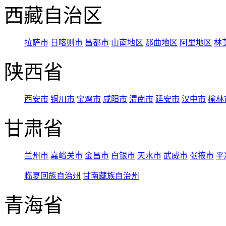
西藏自治区
拉萨市
日喀则市
昌都市
山南地区
那曲地区
阿里地区
林
陕西省
西安市
铜川市
宝鸡市
咸阳市
渭南市
延安市
汉中市
榆林
甘肃省
兰州市
嘉峪关市
金昌市
白银市
天水市
武威市
张掖市
平
临夏回族自治州
甘南藏族自治州
青海省