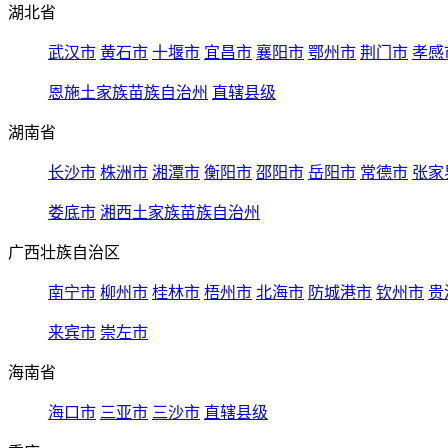
湖北省
武汉市
黄石市
十堰市
宜昌市
襄阳市
鄂州市
荆门市
孝感
恩施土家族苗族自治州
直辖县级
湖南省
长沙市
株洲市
湘潭市
衡阳市
邵阳市
岳阳市
常德市
张家
娄底市
湘西土家族苗族自治州
广西壮族自治区
南宁市
柳州市
桂林市
梧州市
北海市
防城港市
钦州市
贵
来宾市
崇左市
海南省
海口市
三亚市
三沙市
直辖县级