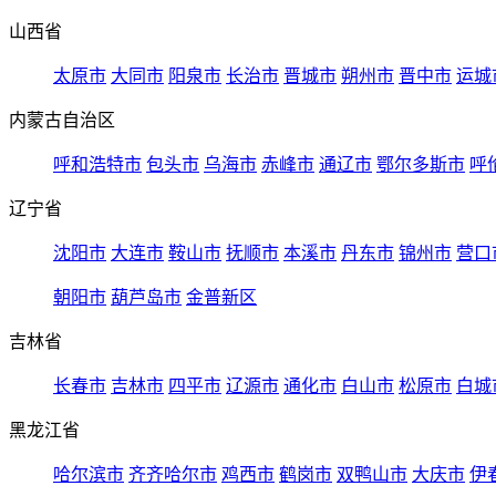
山西省
太原市
大同市
阳泉市
长治市
晋城市
朔州市
晋中市
运城
内蒙古自治区
呼和浩特市
包头市
乌海市
赤峰市
通辽市
鄂尔多斯市
呼
辽宁省
沈阳市
大连市
鞍山市
抚顺市
本溪市
丹东市
锦州市
营口
朝阳市
葫芦岛市
金普新区
吉林省
长春市
吉林市
四平市
辽源市
通化市
白山市
松原市
白城
黑龙江省
哈尔滨市
齐齐哈尔市
鸡西市
鹤岗市
双鸭山市
大庆市
伊