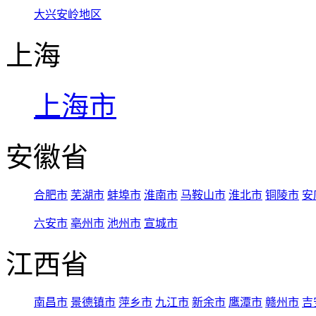
大兴安岭地区
上海
上海市
安徽省
合肥市
芜湖市
蚌埠市
淮南市
马鞍山市
淮北市
铜陵市
安
六安市
亳州市
池州市
宣城市
江西省
南昌市
景德镇市
萍乡市
九江市
新余市
鹰潭市
赣州市
吉