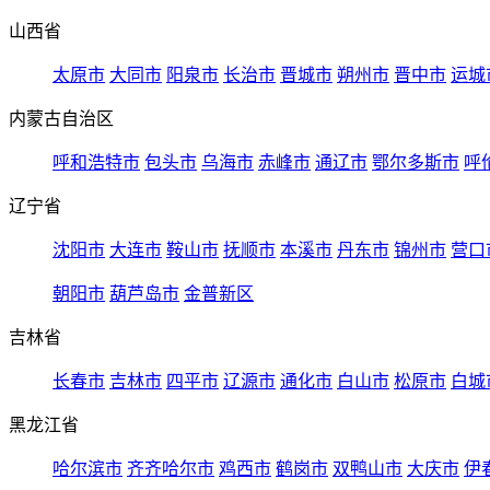
山西省
太原市
大同市
阳泉市
长治市
晋城市
朔州市
晋中市
运城
内蒙古自治区
呼和浩特市
包头市
乌海市
赤峰市
通辽市
鄂尔多斯市
呼
辽宁省
沈阳市
大连市
鞍山市
抚顺市
本溪市
丹东市
锦州市
营口
朝阳市
葫芦岛市
金普新区
吉林省
长春市
吉林市
四平市
辽源市
通化市
白山市
松原市
白城
黑龙江省
哈尔滨市
齐齐哈尔市
鸡西市
鹤岗市
双鸭山市
大庆市
伊