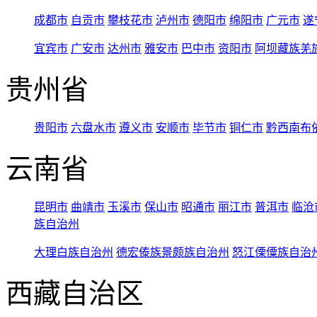
成都市
自贡市
攀枝花市
泸州市
德阳市
绵阳市
广元市
遂
宜宾市
广安市
达州市
雅安市
巴中市
资阳市
阿坝藏族羌
贵州省
贵阳市
六盘水市
遵义市
安顺市
毕节市
铜仁市
黔西南布
云南省
昆明市
曲靖市
玉溪市
保山市
昭通市
丽江市
普洱市
临沧
族自治州
大理白族自治州
德宏傣族景颇族自治州
怒江傈僳族自治
西藏自治区