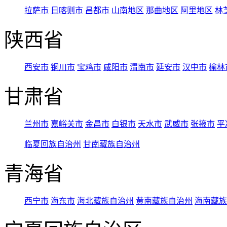
拉萨市
日喀则市
昌都市
山南地区
那曲地区
阿里地区
林
陕西省
西安市
铜川市
宝鸡市
咸阳市
渭南市
延安市
汉中市
榆林
甘肃省
兰州市
嘉峪关市
金昌市
白银市
天水市
武威市
张掖市
平
临夏回族自治州
甘南藏族自治州
青海省
西宁市
海东市
海北藏族自治州
黄南藏族自治州
海南藏族