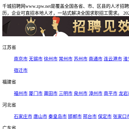
千城招聘网www.zpw.net是覆盖全国各省、市、区县的人
历，企业可直招本地人才，一站式解决全国求职招工需求。 2026
江苏省
南京市
无锡市
徐州市
常州市
苏州市
南通市
连云港市
淮
宿迁市
福建省
福州市
厦门市
莆田市
三明市
泉州市
漳州市
南平市
龙岩
河北省
石家庄市
唐山市
秦皇岛市
邯郸市
邢台市
保定市
张家口
广东省