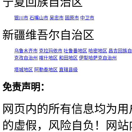
宁夏回族自治区
银川市
石嘴山市
吴忠市
固原市
中卫市
新疆维吾尔自治区
乌鲁木齐市
克拉玛依市
吐鲁番地区
哈密地区
昌吉回族自
克孜自治州
喀什地区
和田地区
伊犁哈萨克自治州
塔城地区
阿勒泰地区
直辖县级
免责声明：
网页内的所有信息均为用
的虚假，风险自负！网站