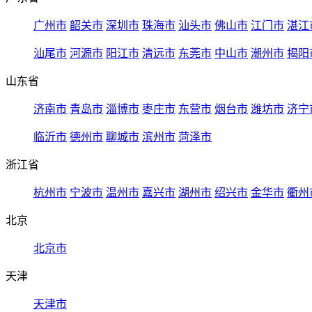
广州市
韶关市
深圳市
珠海市
汕头市
佛山市
江门市
湛江
汕尾市
河源市
阳江市
清远市
东莞市
中山市
潮州市
揭阳
山东省
济南市
青岛市
淄博市
枣庄市
东营市
烟台市
潍坊市
济宁
临沂市
德州市
聊城市
滨州市
菏泽市
浙江省
杭州市
宁波市
温州市
嘉兴市
湖州市
绍兴市
金华市
衢州
北京
北京市
天津
天津市