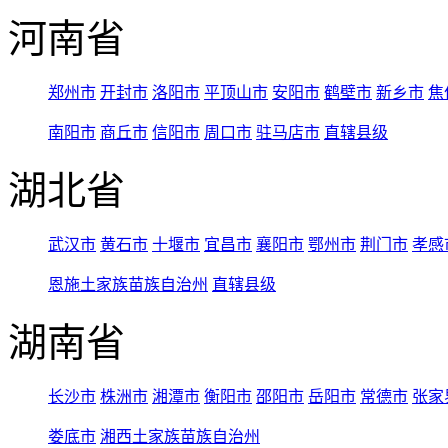
河南省
郑州市
开封市
洛阳市
平顶山市
安阳市
鹤壁市
新乡市
焦
南阳市
商丘市
信阳市
周口市
驻马店市
直辖县级
湖北省
武汉市
黄石市
十堰市
宜昌市
襄阳市
鄂州市
荆门市
孝感
恩施土家族苗族自治州
直辖县级
湖南省
长沙市
株洲市
湘潭市
衡阳市
邵阳市
岳阳市
常德市
张家
娄底市
湘西土家族苗族自治州