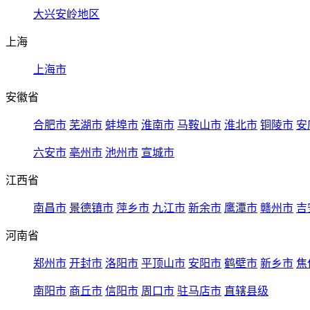
大兴安岭地区
上海
上海市
安徽省
合肥市
芜湖市
蚌埠市
淮南市
马鞍山市
淮北市
铜陵市
安
六安市
亳州市
池州市
宣城市
江西省
南昌市
景德镇市
萍乡市
九江市
新余市
鹰潭市
赣州市
吉
河南省
郑州市
开封市
洛阳市
平顶山市
安阳市
鹤壁市
新乡市
焦
南阳市
商丘市
信阳市
周口市
驻马店市
直辖县级