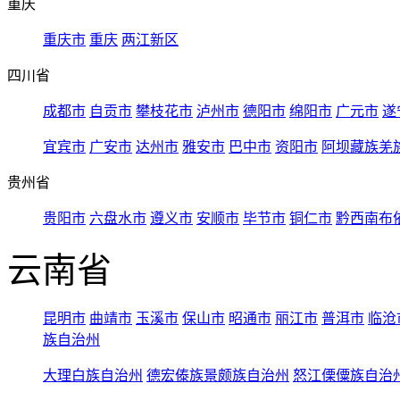
重庆
重庆市
重庆
两江新区
四川省
成都市
自贡市
攀枝花市
泸州市
德阳市
绵阳市
广元市
遂
宜宾市
广安市
达州市
雅安市
巴中市
资阳市
阿坝藏族羌
贵州省
贵阳市
六盘水市
遵义市
安顺市
毕节市
铜仁市
黔西南布
云南省
昆明市
曲靖市
玉溪市
保山市
昭通市
丽江市
普洱市
临沧
族自治州
大理白族自治州
德宏傣族景颇族自治州
怒江傈僳族自治