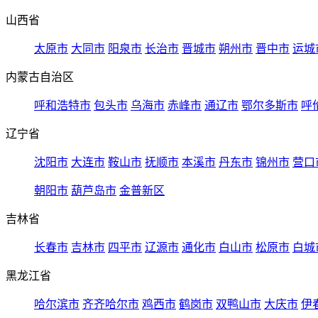
山西省
太原市
大同市
阳泉市
长治市
晋城市
朔州市
晋中市
运城
内蒙古自治区
呼和浩特市
包头市
乌海市
赤峰市
通辽市
鄂尔多斯市
呼
辽宁省
沈阳市
大连市
鞍山市
抚顺市
本溪市
丹东市
锦州市
营口
朝阳市
葫芦岛市
金普新区
吉林省
长春市
吉林市
四平市
辽源市
通化市
白山市
松原市
白城
黑龙江省
哈尔滨市
齐齐哈尔市
鸡西市
鹤岗市
双鸭山市
大庆市
伊