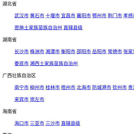
湖北省
武汉市
黄石市
十堰市
宜昌市
襄阳市
鄂州市
荆门市
孝感
恩施土家族苗族自治州
直辖县级
湖南省
长沙市
株洲市
湘潭市
衡阳市
邵阳市
岳阳市
常德市
张家
娄底市
湘西土家族苗族自治州
广西壮族自治区
南宁市
柳州市
桂林市
梧州市
北海市
防城港市
钦州市
贵
来宾市
崇左市
海南省
海口市
三亚市
三沙市
直辖县级