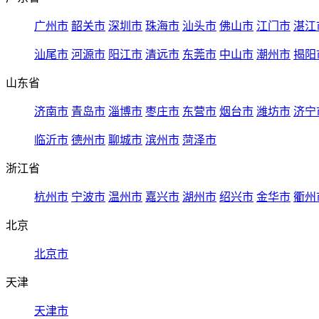
广州市
韶关市
深圳市
珠海市
汕头市
佛山市
江门市
湛江
汕尾市
河源市
阳江市
清远市
东莞市
中山市
潮州市
揭阳
山东省
济南市
青岛市
淄博市
枣庄市
东营市
烟台市
潍坊市
济宁
临沂市
德州市
聊城市
滨州市
菏泽市
浙江省
杭州市
宁波市
温州市
嘉兴市
湖州市
绍兴市
金华市
衢州
北京
北京市
天津
天津市