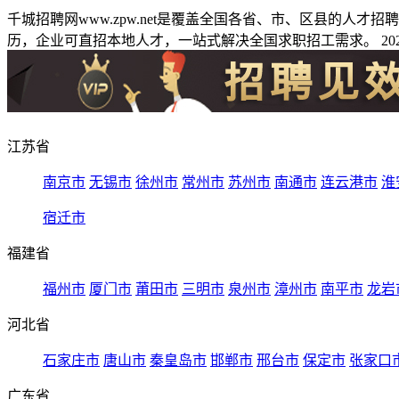
千城招聘网www.zpw.net是覆盖全国各省、市、区县的人
历，企业可直招本地人才，一站式解决全国求职招工需求。 2026
江苏省
南京市
无锡市
徐州市
常州市
苏州市
南通市
连云港市
淮
宿迁市
福建省
福州市
厦门市
莆田市
三明市
泉州市
漳州市
南平市
龙岩
河北省
石家庄市
唐山市
秦皇岛市
邯郸市
邢台市
保定市
张家口
广东省