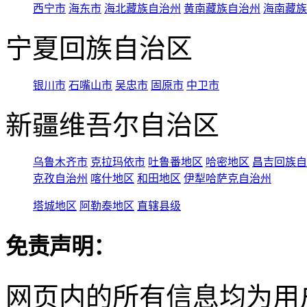
西宁市
海东市
海北藏族自治州
黄南藏族自治州
海南藏族
宁夏回族自治区
银川市
石嘴山市
吴忠市
固原市
中卫市
新疆维吾尔自治区
乌鲁木齐市
克拉玛依市
吐鲁番地区
哈密地区
昌吉回族自
克孜自治州
喀什地区
和田地区
伊犁哈萨克自治州
塔城地区
阿勒泰地区
直辖县级
免责声明：
网页内的所有信息均为用