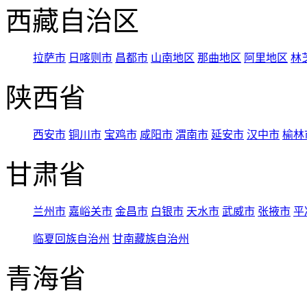
西藏自治区
拉萨市
日喀则市
昌都市
山南地区
那曲地区
阿里地区
林
陕西省
西安市
铜川市
宝鸡市
咸阳市
渭南市
延安市
汉中市
榆林
甘肃省
兰州市
嘉峪关市
金昌市
白银市
天水市
武威市
张掖市
平
临夏回族自治州
甘南藏族自治州
青海省