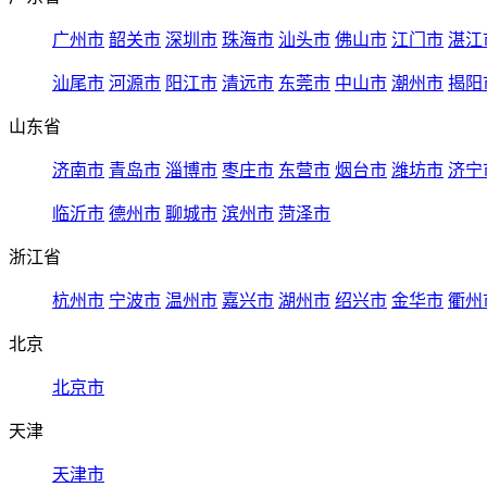
广州市
韶关市
深圳市
珠海市
汕头市
佛山市
江门市
湛江
汕尾市
河源市
阳江市
清远市
东莞市
中山市
潮州市
揭阳
山东省
济南市
青岛市
淄博市
枣庄市
东营市
烟台市
潍坊市
济宁
临沂市
德州市
聊城市
滨州市
菏泽市
浙江省
杭州市
宁波市
温州市
嘉兴市
湖州市
绍兴市
金华市
衢州
北京
北京市
天津
天津市