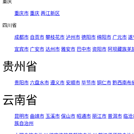
重庆
重庆市
重庆
两江新区
四川省
成都市
自贡市
攀枝花市
泸州市
德阳市
绵阳市
广元市
遂
宜宾市
广安市
达州市
雅安市
巴中市
资阳市
阿坝藏族羌
贵州省
贵阳市
六盘水市
遵义市
安顺市
毕节市
铜仁市
黔西南布
云南省
昆明市
曲靖市
玉溪市
保山市
昭通市
丽江市
普洱市
临沧
族自治州