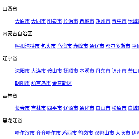
山西省
太原市
大同市
阳泉市
长治市
晋城市
朔州市
晋中市
运城
内蒙古自治区
呼和浩特市
包头市
乌海市
赤峰市
通辽市
鄂尔多斯市
呼
辽宁省
沈阳市
大连市
鞍山市
抚顺市
本溪市
丹东市
锦州市
营口
朝阳市
葫芦岛市
金普新区
吉林省
长春市
吉林市
四平市
辽源市
通化市
白山市
松原市
白城
黑龙江省
哈尔滨市
齐齐哈尔市
鸡西市
鹤岗市
双鸭山市
大庆市
伊