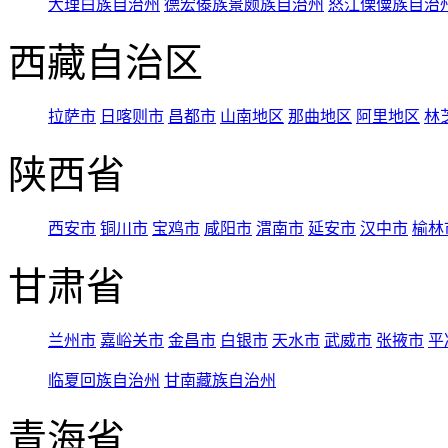
大理白族自治州
德宏傣族景颇族自治州
怒江傈僳族自治
西藏自治区
拉萨市
日喀则市
昌都市
山南地区
那曲地区
阿里地区
林
陕西省
西安市
铜川市
宝鸡市
咸阳市
渭南市
延安市
汉中市
榆林
甘肃省
兰州市
嘉峪关市
金昌市
白银市
天水市
武威市
张掖市
平
临夏回族自治州
甘南藏族自治州
青海省