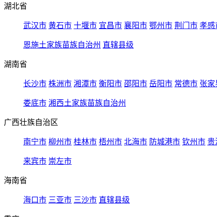
湖北省
武汉市
黄石市
十堰市
宜昌市
襄阳市
鄂州市
荆门市
孝感
恩施土家族苗族自治州
直辖县级
湖南省
长沙市
株洲市
湘潭市
衡阳市
邵阳市
岳阳市
常德市
张家
娄底市
湘西土家族苗族自治州
广西壮族自治区
南宁市
柳州市
桂林市
梧州市
北海市
防城港市
钦州市
贵
来宾市
崇左市
海南省
海口市
三亚市
三沙市
直辖县级