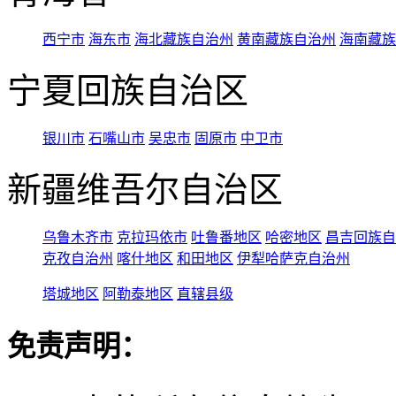
西宁市
海东市
海北藏族自治州
黄南藏族自治州
海南藏族
宁夏回族自治区
银川市
石嘴山市
吴忠市
固原市
中卫市
新疆维吾尔自治区
乌鲁木齐市
克拉玛依市
吐鲁番地区
哈密地区
昌吉回族自
克孜自治州
喀什地区
和田地区
伊犁哈萨克自治州
塔城地区
阿勒泰地区
直辖县级
免责声明：