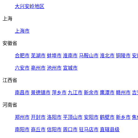
大兴安岭地区
上海
上海市
安徽省
合肥市
芜湖市
蚌埠市
淮南市
马鞍山市
淮北市
铜陵市
安
六安市
亳州市
池州市
宣城市
江西省
南昌市
景德镇市
萍乡市
九江市
新余市
鹰潭市
赣州市
吉
河南省
郑州市
开封市
洛阳市
平顶山市
安阳市
鹤壁市
新乡市
焦
南阳市
商丘市
信阳市
周口市
驻马店市
直辖县级