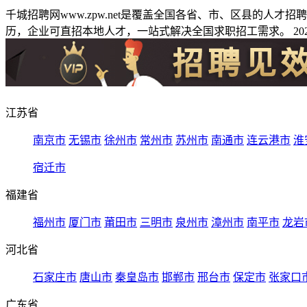
千城招聘网www.zpw.net是覆盖全国各省、市、区县的人
历，企业可直招本地人才，一站式解决全国求职招工需求。 2026
江苏省
南京市
无锡市
徐州市
常州市
苏州市
南通市
连云港市
淮
宿迁市
福建省
福州市
厦门市
莆田市
三明市
泉州市
漳州市
南平市
龙岩
河北省
石家庄市
唐山市
秦皇岛市
邯郸市
邢台市
保定市
张家口
广东省