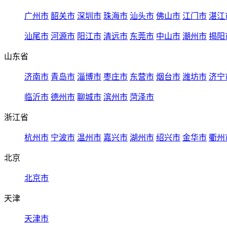
广州市
韶关市
深圳市
珠海市
汕头市
佛山市
江门市
湛江
汕尾市
河源市
阳江市
清远市
东莞市
中山市
潮州市
揭阳
山东省
济南市
青岛市
淄博市
枣庄市
东营市
烟台市
潍坊市
济宁
临沂市
德州市
聊城市
滨州市
菏泽市
浙江省
杭州市
宁波市
温州市
嘉兴市
湖州市
绍兴市
金华市
衢州
北京
北京市
天津
天津市