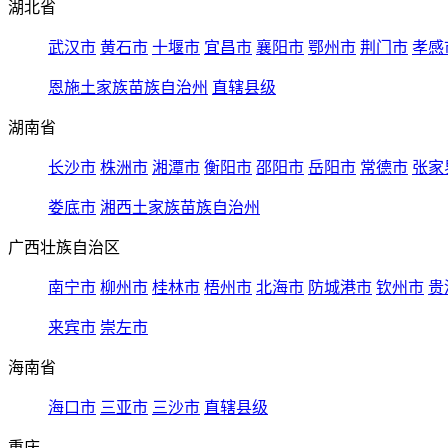
湖北省
武汉市
黄石市
十堰市
宜昌市
襄阳市
鄂州市
荆门市
孝感
恩施土家族苗族自治州
直辖县级
湖南省
长沙市
株洲市
湘潭市
衡阳市
邵阳市
岳阳市
常德市
张家
娄底市
湘西土家族苗族自治州
广西壮族自治区
南宁市
柳州市
桂林市
梧州市
北海市
防城港市
钦州市
贵
来宾市
崇左市
海南省
海口市
三亚市
三沙市
直辖县级
重庆