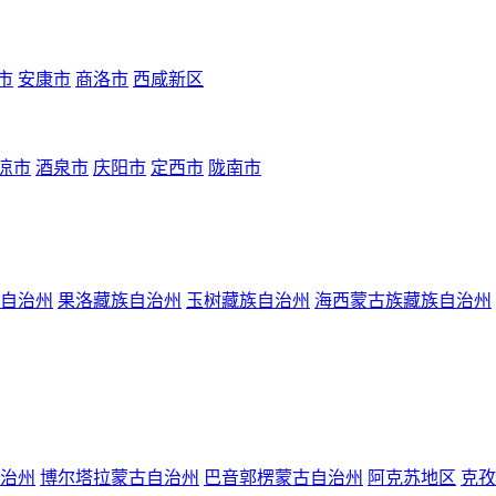
市
安康市
商洛市
西咸新区
凉市
酒泉市
庆阳市
定西市
陇南市
自治州
果洛藏族自治州
玉树藏族自治州
海西蒙古族藏族自治州
治州
博尔塔拉蒙古自治州
巴音郭楞蒙古自治州
阿克苏地区
克孜