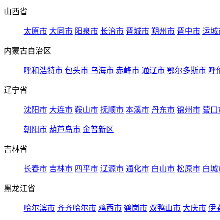
山西省
太原市
大同市
阳泉市
长治市
晋城市
朔州市
晋中市
运城
内蒙古自治区
呼和浩特市
包头市
乌海市
赤峰市
通辽市
鄂尔多斯市
呼
辽宁省
沈阳市
大连市
鞍山市
抚顺市
本溪市
丹东市
锦州市
营口
朝阳市
葫芦岛市
金普新区
吉林省
长春市
吉林市
四平市
辽源市
通化市
白山市
松原市
白城
黑龙江省
哈尔滨市
齐齐哈尔市
鸡西市
鹤岗市
双鸭山市
大庆市
伊