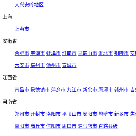
大兴安岭地区
上海
上海市
安徽省
合肥市
芜湖市
蚌埠市
淮南市
马鞍山市
淮北市
铜陵市
安
六安市
亳州市
池州市
宣城市
江西省
南昌市
景德镇市
萍乡市
九江市
新余市
鹰潭市
赣州市
吉
河南省
郑州市
开封市
洛阳市
平顶山市
安阳市
鹤壁市
新乡市
焦
南阳市
商丘市
信阳市
周口市
驻马店市
直辖县级