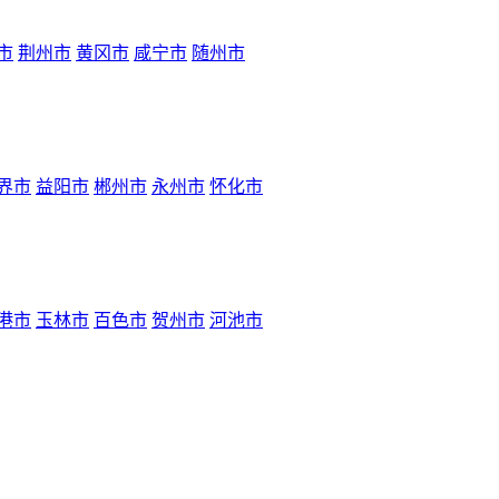
市
荆州市
黄冈市
咸宁市
随州市
界市
益阳市
郴州市
永州市
怀化市
港市
玉林市
百色市
贺州市
河池市