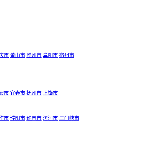
庆市
黄山市
滁州市
阜阳市
宿州市
安市
宜春市
抚州市
上饶市
作市
濮阳市
许昌市
漯河市
三门峡市