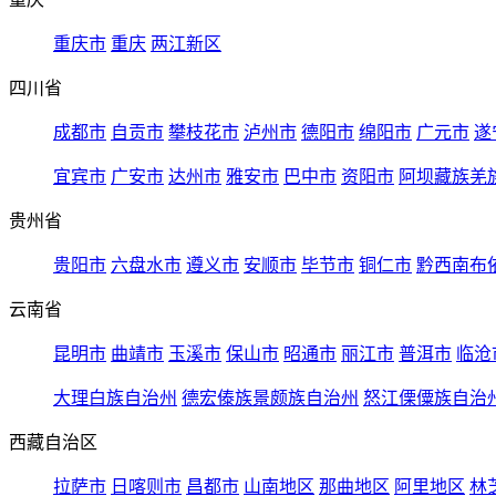
重庆市
重庆
两江新区
四川省
成都市
自贡市
攀枝花市
泸州市
德阳市
绵阳市
广元市
遂
宜宾市
广安市
达州市
雅安市
巴中市
资阳市
阿坝藏族羌
贵州省
贵阳市
六盘水市
遵义市
安顺市
毕节市
铜仁市
黔西南布
云南省
昆明市
曲靖市
玉溪市
保山市
昭通市
丽江市
普洱市
临沧
大理白族自治州
德宏傣族景颇族自治州
怒江傈僳族自治
西藏自治区
拉萨市
日喀则市
昌都市
山南地区
那曲地区
阿里地区
林