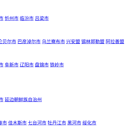
市
忻州市
临汾市
吕梁市
伦贝尔市
巴彦淖尔市
乌兰察布市
兴安盟
锡林郭勒盟
阿拉善盟
市
阜新市
辽阳市
盘锦市
铁岭市
市
延边朝鲜族自治州
春市
佳木斯市
七台河市
牡丹江市
黑河市
绥化市