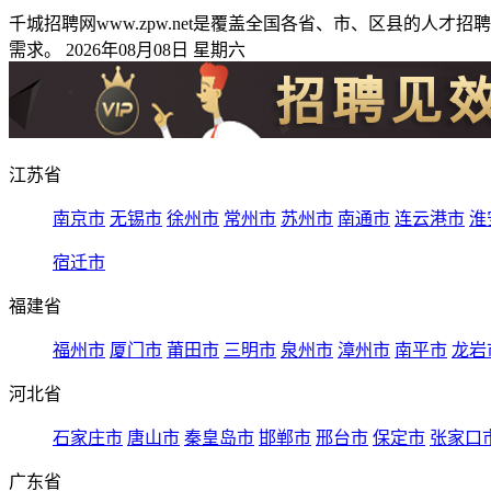
千城招聘网www.zpw.net是覆盖全国各省、市、区县的
需求。 2026年08月08日 星期六
江苏省
南京市
无锡市
徐州市
常州市
苏州市
南通市
连云港市
淮
宿迁市
福建省
福州市
厦门市
莆田市
三明市
泉州市
漳州市
南平市
龙岩
河北省
石家庄市
唐山市
秦皇岛市
邯郸市
邢台市
保定市
张家口
广东省