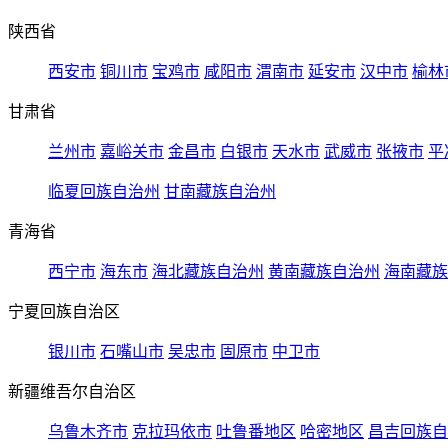
陕西省
西安市
铜川市
宝鸡市
咸阳市
渭南市
延安市
汉中市
榆林
甘肃省
兰州市
嘉峪关市
金昌市
白银市
天水市
武威市
张掖市
平
临夏回族自治州
甘南藏族自治州
青海省
西宁市
海东市
海北藏族自治州
黄南藏族自治州
海南藏族
宁夏回族自治区
银川市
石嘴山市
吴忠市
固原市
中卫市
新疆维吾尔自治区
乌鲁木齐市
克拉玛依市
吐鲁番地区
哈密地区
昌吉回族自