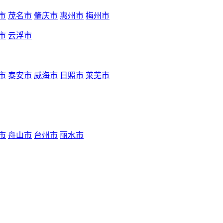
市
茂名市
肇庆市
惠州市
梅州市
市
云浮市
市
泰安市
威海市
日照市
莱芜市
市
舟山市
台州市
丽水市