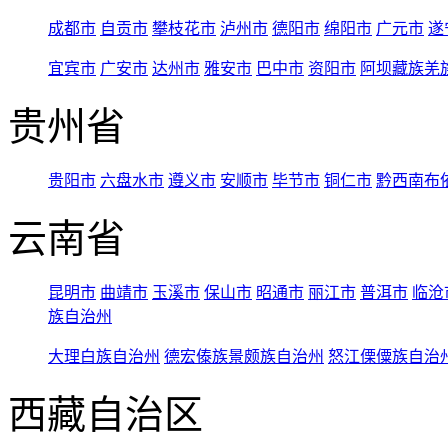
成都市
自贡市
攀枝花市
泸州市
德阳市
绵阳市
广元市
遂
宜宾市
广安市
达州市
雅安市
巴中市
资阳市
阿坝藏族羌
贵州省
贵阳市
六盘水市
遵义市
安顺市
毕节市
铜仁市
黔西南布
云南省
昆明市
曲靖市
玉溪市
保山市
昭通市
丽江市
普洱市
临沧
族自治州
大理白族自治州
德宏傣族景颇族自治州
怒江傈僳族自治
西藏自治区