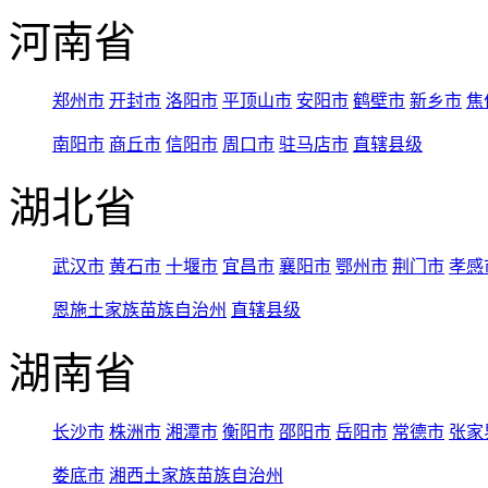
河南省
郑州市
开封市
洛阳市
平顶山市
安阳市
鹤壁市
新乡市
焦
南阳市
商丘市
信阳市
周口市
驻马店市
直辖县级
湖北省
武汉市
黄石市
十堰市
宜昌市
襄阳市
鄂州市
荆门市
孝感
恩施土家族苗族自治州
直辖县级
湖南省
长沙市
株洲市
湘潭市
衡阳市
邵阳市
岳阳市
常德市
张家
娄底市
湘西土家族苗族自治州