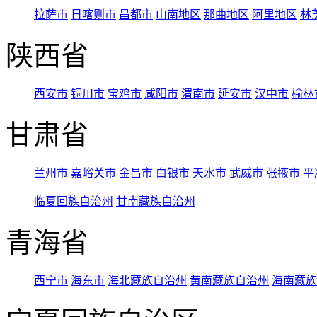
拉萨市
日喀则市
昌都市
山南地区
那曲地区
阿里地区
林
陕西省
西安市
铜川市
宝鸡市
咸阳市
渭南市
延安市
汉中市
榆林
甘肃省
兰州市
嘉峪关市
金昌市
白银市
天水市
武威市
张掖市
平
临夏回族自治州
甘南藏族自治州
青海省
西宁市
海东市
海北藏族自治州
黄南藏族自治州
海南藏族