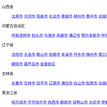
山西省
太原市
大同市
阳泉市
长治市
晋城市
朔州市
晋中市
运城
内蒙古自治区
呼和浩特市
包头市
乌海市
赤峰市
通辽市
鄂尔多斯市
呼
辽宁省
沈阳市
大连市
鞍山市
抚顺市
本溪市
丹东市
锦州市
营口
朝阳市
葫芦岛市
金普新区
吉林省
长春市
吉林市
四平市
辽源市
通化市
白山市
松原市
白城
黑龙江省
哈尔滨市
齐齐哈尔市
鸡西市
鹤岗市
双鸭山市
大庆市
伊