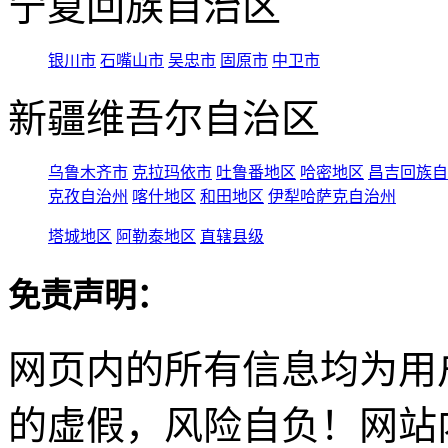
宁夏回族自治区
银川市
石嘴山市
吴忠市
固原市
中卫市
新疆维吾尔自治区
乌鲁木齐市
克拉玛依市
吐鲁番地区
哈密地区
昌吉回族自
克孜自治州
喀什地区
和田地区
伊犁哈萨克自治州
塔城地区
阿勒泰地区
直辖县级
免责声明：
网页内的所有信息均为用
的虚假，风险自负！网站