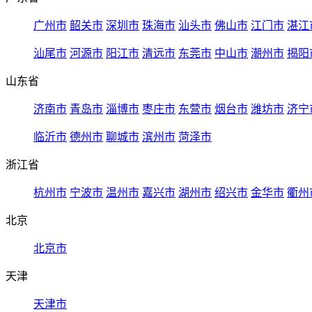
广州市
韶关市
深圳市
珠海市
汕头市
佛山市
江门市
湛江
汕尾市
河源市
阳江市
清远市
东莞市
中山市
潮州市
揭阳
山东省
济南市
青岛市
淄博市
枣庄市
东营市
烟台市
潍坊市
济宁
临沂市
德州市
聊城市
滨州市
菏泽市
浙江省
杭州市
宁波市
温州市
嘉兴市
湖州市
绍兴市
金华市
衢州
北京
北京市
天津
天津市