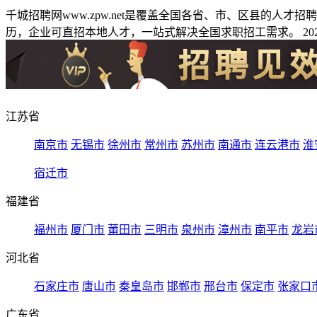
千城招聘网www.zpw.net是覆盖全国各省、市、区县的人
历，企业可直招本地人才，一站式解决全国求职招工需求。 2026
江苏省
南京市
无锡市
徐州市
常州市
苏州市
南通市
连云港市
淮
宿迁市
福建省
福州市
厦门市
莆田市
三明市
泉州市
漳州市
南平市
龙岩
河北省
石家庄市
唐山市
秦皇岛市
邯郸市
邢台市
保定市
张家口
广东省