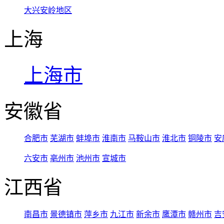
大兴安岭地区
上海
上海市
安徽省
合肥市
芜湖市
蚌埠市
淮南市
马鞍山市
淮北市
铜陵市
安
六安市
亳州市
池州市
宣城市
江西省
南昌市
景德镇市
萍乡市
九江市
新余市
鹰潭市
赣州市
吉