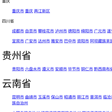
重庆
重庆市
重庆
两江新区
四川省
成都市
自贡市
攀枝花市
泸州市
德阳市
绵阳市
广元市
遂
宜宾市
广安市
达州市
雅安市
巴中市
资阳市
阿坝藏族羌
贵州省
贵阳市
六盘水市
遵义市
安顺市
毕节市
铜仁市
黔西南布
云南省
昆明市
曲靖市
玉溪市
保山市
昭通市
丽江市
普洱市
临沧
族自治州