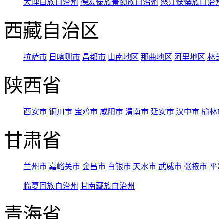
大理白族自治州
德宏傣族景颇族自治州
怒江傈僳族自治
西藏自治区
拉萨市
日喀则市
昌都市
山南地区
那曲地区
阿里地区
林
陕西省
西安市
铜川市
宝鸡市
咸阳市
渭南市
延安市
汉中市
榆林
甘肃省
兰州市
嘉峪关市
金昌市
白银市
天水市
武威市
张掖市
平
临夏回族自治州
甘南藏族自治州
青海省