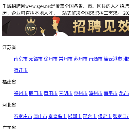
千城招聘网www.zpw.net是覆盖全国各省、市、区县的人
历，企业可直招本地人才，一站式解决全国求职招工需求。 2026
江苏省
南京市
无锡市
徐州市
常州市
苏州市
南通市
连云港市
淮
宿迁市
福建省
福州市
厦门市
莆田市
三明市
泉州市
漳州市
南平市
龙岩
河北省
石家庄市
唐山市
秦皇岛市
邯郸市
邢台市
保定市
张家口
广东省