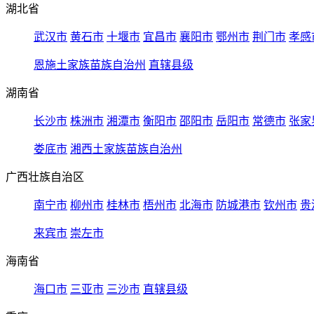
湖北省
武汉市
黄石市
十堰市
宜昌市
襄阳市
鄂州市
荆门市
孝感
恩施土家族苗族自治州
直辖县级
湖南省
长沙市
株洲市
湘潭市
衡阳市
邵阳市
岳阳市
常德市
张家
娄底市
湘西土家族苗族自治州
广西壮族自治区
南宁市
柳州市
桂林市
梧州市
北海市
防城港市
钦州市
贵
来宾市
崇左市
海南省
海口市
三亚市
三沙市
直辖县级