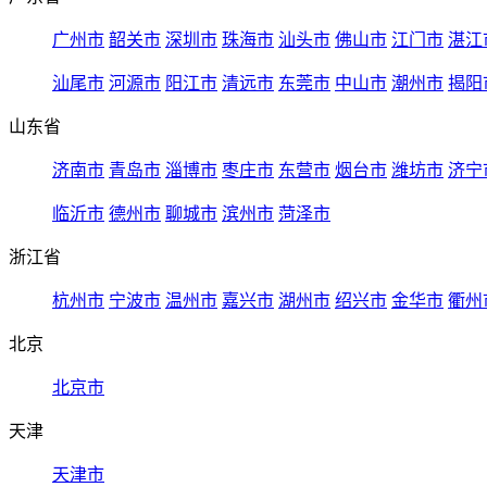
广州市
韶关市
深圳市
珠海市
汕头市
佛山市
江门市
湛江
汕尾市
河源市
阳江市
清远市
东莞市
中山市
潮州市
揭阳
山东省
济南市
青岛市
淄博市
枣庄市
东营市
烟台市
潍坊市
济宁
临沂市
德州市
聊城市
滨州市
菏泽市
浙江省
杭州市
宁波市
温州市
嘉兴市
湖州市
绍兴市
金华市
衢州
北京
北京市
天津
天津市