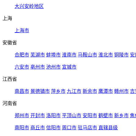
大兴安岭地区
上海
上海市
安徽省
合肥市
芜湖市
蚌埠市
淮南市
马鞍山市
淮北市
铜陵市
安
六安市
亳州市
池州市
宣城市
江西省
南昌市
景德镇市
萍乡市
九江市
新余市
鹰潭市
赣州市
吉
河南省
郑州市
开封市
洛阳市
平顶山市
安阳市
鹤壁市
新乡市
焦
南阳市
商丘市
信阳市
周口市
驻马店市
直辖县级