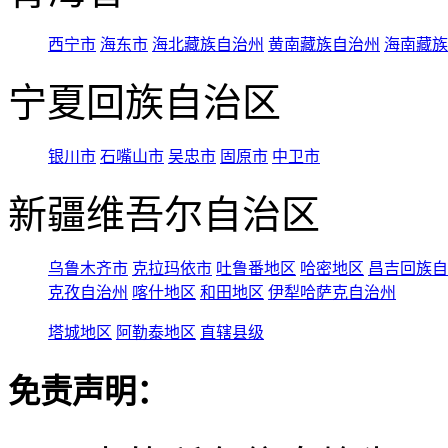
西宁市
海东市
海北藏族自治州
黄南藏族自治州
海南藏族
宁夏回族自治区
银川市
石嘴山市
吴忠市
固原市
中卫市
新疆维吾尔自治区
乌鲁木齐市
克拉玛依市
吐鲁番地区
哈密地区
昌吉回族自
克孜自治州
喀什地区
和田地区
伊犁哈萨克自治州
塔城地区
阿勒泰地区
直辖县级
免责声明：