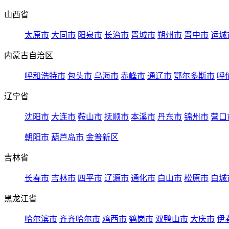
山西省
太原市
大同市
阳泉市
长治市
晋城市
朔州市
晋中市
运城
内蒙古自治区
呼和浩特市
包头市
乌海市
赤峰市
通辽市
鄂尔多斯市
呼
辽宁省
沈阳市
大连市
鞍山市
抚顺市
本溪市
丹东市
锦州市
营口
朝阳市
葫芦岛市
金普新区
吉林省
长春市
吉林市
四平市
辽源市
通化市
白山市
松原市
白城
黑龙江省
哈尔滨市
齐齐哈尔市
鸡西市
鹤岗市
双鸭山市
大庆市
伊