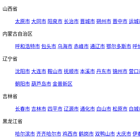
山西省
太原市
大同市
阳泉市
长治市
晋城市
朔州市
晋中市
运城
内蒙古自治区
呼和浩特市
包头市
乌海市
赤峰市
通辽市
鄂尔多斯市
呼
辽宁省
沈阳市
大连市
鞍山市
抚顺市
本溪市
丹东市
锦州市
营口
朝阳市
葫芦岛市
金普新区
吉林省
长春市
吉林市
四平市
辽源市
通化市
白山市
松原市
白城
黑龙江省
哈尔滨市
齐齐哈尔市
鸡西市
鹤岗市
双鸭山市
大庆市
伊