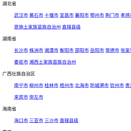
湖北省
武汉市
黄石市
十堰市
宜昌市
襄阳市
鄂州市
荆门市
孝感
恩施土家族苗族自治州
直辖县级
湖南省
长沙市
株洲市
湘潭市
衡阳市
邵阳市
岳阳市
常德市
张家
娄底市
湘西土家族苗族自治州
广西壮族自治区
南宁市
柳州市
桂林市
梧州市
北海市
防城港市
钦州市
贵
来宾市
崇左市
海南省
海口市
三亚市
三沙市
直辖县级