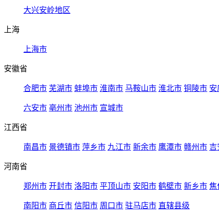
大兴安岭地区
上海
上海市
安徽省
合肥市
芜湖市
蚌埠市
淮南市
马鞍山市
淮北市
铜陵市
安
六安市
亳州市
池州市
宣城市
江西省
南昌市
景德镇市
萍乡市
九江市
新余市
鹰潭市
赣州市
吉
河南省
郑州市
开封市
洛阳市
平顶山市
安阳市
鹤壁市
新乡市
焦
南阳市
商丘市
信阳市
周口市
驻马店市
直辖县级