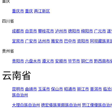
重庆
重庆市
重庆
两江新区
四川省
成都市
自贡市
攀枝花市
泸州市
德阳市
绵阳市
广元市
遂
宜宾市
广安市
达州市
雅安市
巴中市
资阳市
阿坝藏族羌
贵州省
贵阳市
六盘水市
遵义市
安顺市
毕节市
铜仁市
黔西南布
云南省
昆明市
曲靖市
玉溪市
保山市
昭通市
丽江市
普洱市
临沧
族自治州
大理白族自治州
德宏傣族景颇族自治州
怒江傈僳族自治