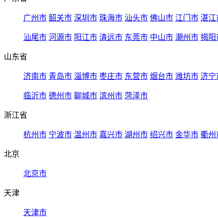
广州市
韶关市
深圳市
珠海市
汕头市
佛山市
江门市
湛江
汕尾市
河源市
阳江市
清远市
东莞市
中山市
潮州市
揭阳
山东省
济南市
青岛市
淄博市
枣庄市
东营市
烟台市
潍坊市
济宁
临沂市
德州市
聊城市
滨州市
菏泽市
浙江省
杭州市
宁波市
温州市
嘉兴市
湖州市
绍兴市
金华市
衢州
北京
北京市
天津
天津市