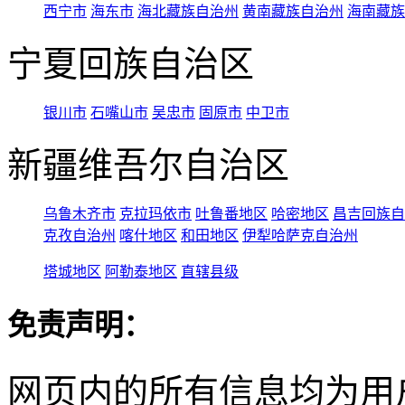
西宁市
海东市
海北藏族自治州
黄南藏族自治州
海南藏族
宁夏回族自治区
银川市
石嘴山市
吴忠市
固原市
中卫市
新疆维吾尔自治区
乌鲁木齐市
克拉玛依市
吐鲁番地区
哈密地区
昌吉回族自
克孜自治州
喀什地区
和田地区
伊犁哈萨克自治州
塔城地区
阿勒泰地区
直辖县级
免责声明：
网页内的所有信息均为用