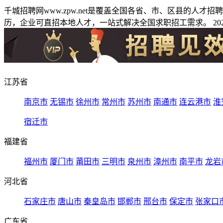
千城招聘网www.zpw.net是覆盖全国各省、市、区县的人
历，企业可直招本地人才，一站式解决全国求职招工需求。 2026
江苏省
南京市
无锡市
徐州市
常州市
苏州市
南通市
连云港市
淮
宿迁市
福建省
福州市
厦门市
莆田市
三明市
泉州市
漳州市
南平市
龙岩
河北省
石家庄市
唐山市
秦皇岛市
邯郸市
邢台市
保定市
张家口
广东省