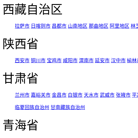
西藏自治区
拉萨市
日喀则市
昌都市
山南地区
那曲地区
阿里地区
林
陕西省
西安市
铜川市
宝鸡市
咸阳市
渭南市
延安市
汉中市
榆林
甘肃省
兰州市
嘉峪关市
金昌市
白银市
天水市
武威市
张掖市
平
临夏回族自治州
甘南藏族自治州
青海省