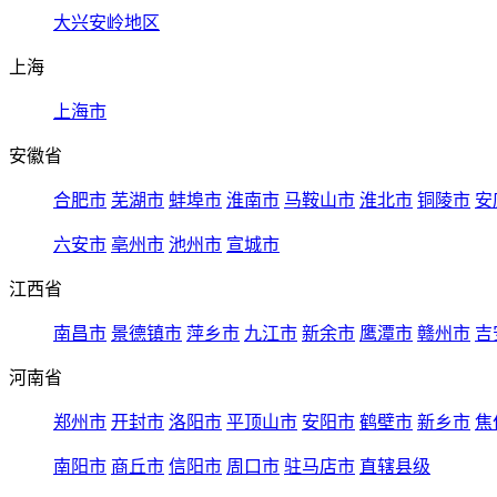
大兴安岭地区
上海
上海市
安徽省
合肥市
芜湖市
蚌埠市
淮南市
马鞍山市
淮北市
铜陵市
安
六安市
亳州市
池州市
宣城市
江西省
南昌市
景德镇市
萍乡市
九江市
新余市
鹰潭市
赣州市
吉
河南省
郑州市
开封市
洛阳市
平顶山市
安阳市
鹤壁市
新乡市
焦
南阳市
商丘市
信阳市
周口市
驻马店市
直辖县级