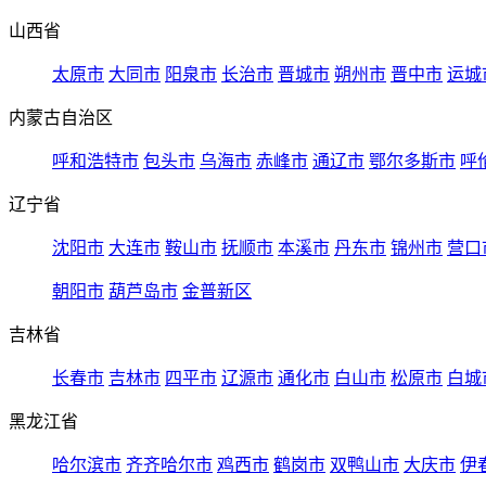
山西省
太原市
大同市
阳泉市
长治市
晋城市
朔州市
晋中市
运城
内蒙古自治区
呼和浩特市
包头市
乌海市
赤峰市
通辽市
鄂尔多斯市
呼
辽宁省
沈阳市
大连市
鞍山市
抚顺市
本溪市
丹东市
锦州市
营口
朝阳市
葫芦岛市
金普新区
吉林省
长春市
吉林市
四平市
辽源市
通化市
白山市
松原市
白城
黑龙江省
哈尔滨市
齐齐哈尔市
鸡西市
鹤岗市
双鸭山市
大庆市
伊