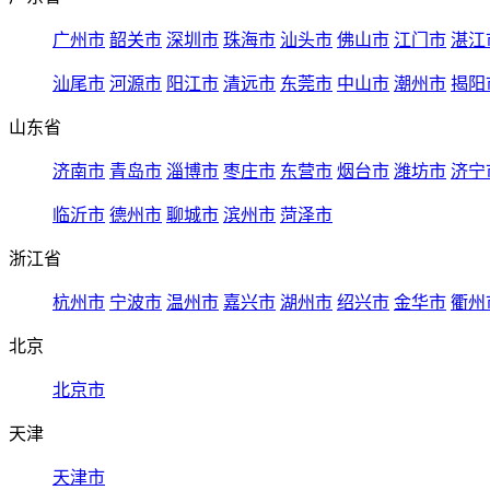
广州市
韶关市
深圳市
珠海市
汕头市
佛山市
江门市
湛江
汕尾市
河源市
阳江市
清远市
东莞市
中山市
潮州市
揭阳
山东省
济南市
青岛市
淄博市
枣庄市
东营市
烟台市
潍坊市
济宁
临沂市
德州市
聊城市
滨州市
菏泽市
浙江省
杭州市
宁波市
温州市
嘉兴市
湖州市
绍兴市
金华市
衢州
北京
北京市
天津
天津市