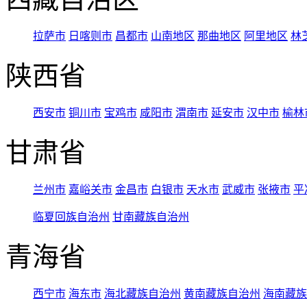
拉萨市
日喀则市
昌都市
山南地区
那曲地区
阿里地区
林
陕西省
西安市
铜川市
宝鸡市
咸阳市
渭南市
延安市
汉中市
榆林
甘肃省
兰州市
嘉峪关市
金昌市
白银市
天水市
武威市
张掖市
平
临夏回族自治州
甘南藏族自治州
青海省
西宁市
海东市
海北藏族自治州
黄南藏族自治州
海南藏族