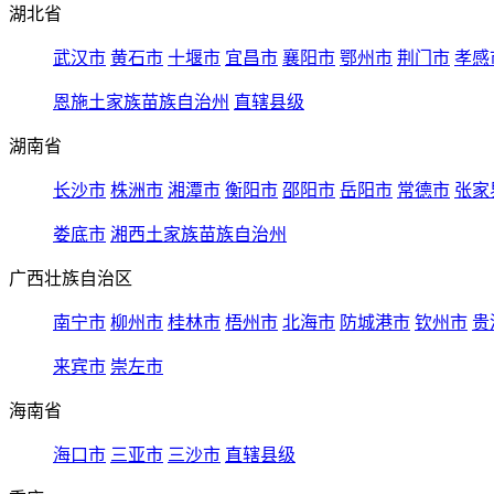
湖北省
武汉市
黄石市
十堰市
宜昌市
襄阳市
鄂州市
荆门市
孝感
恩施土家族苗族自治州
直辖县级
湖南省
长沙市
株洲市
湘潭市
衡阳市
邵阳市
岳阳市
常德市
张家
娄底市
湘西土家族苗族自治州
广西壮族自治区
南宁市
柳州市
桂林市
梧州市
北海市
防城港市
钦州市
贵
来宾市
崇左市
海南省
海口市
三亚市
三沙市
直辖县级