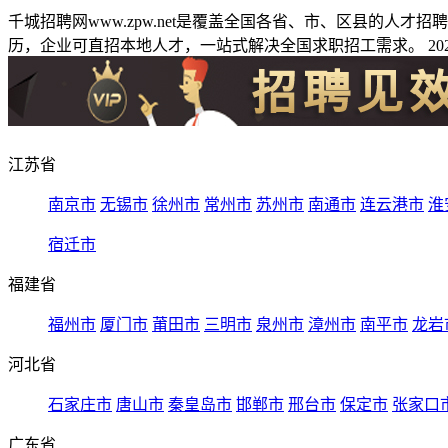
千城招聘网www.zpw.net是覆盖全国各省、市、区县的人
历，企业可直招本地人才，一站式解决全国求职招工需求。 2026
江苏省
南京市
无锡市
徐州市
常州市
苏州市
南通市
连云港市
淮
宿迁市
福建省
福州市
厦门市
莆田市
三明市
泉州市
漳州市
南平市
龙岩
河北省
石家庄市
唐山市
秦皇岛市
邯郸市
邢台市
保定市
张家口
广东省