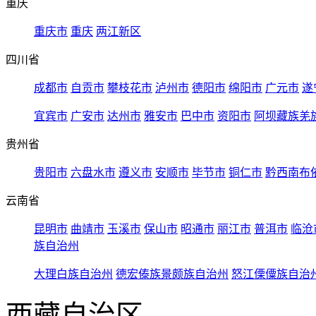
重庆
重庆市
重庆
两江新区
四川省
成都市
自贡市
攀枝花市
泸州市
德阳市
绵阳市
广元市
遂
宜宾市
广安市
达州市
雅安市
巴中市
资阳市
阿坝藏族羌
贵州省
贵阳市
六盘水市
遵义市
安顺市
毕节市
铜仁市
黔西南布
云南省
昆明市
曲靖市
玉溪市
保山市
昭通市
丽江市
普洱市
临沧
族自治州
大理白族自治州
德宏傣族景颇族自治州
怒江傈僳族自治
西藏自治区