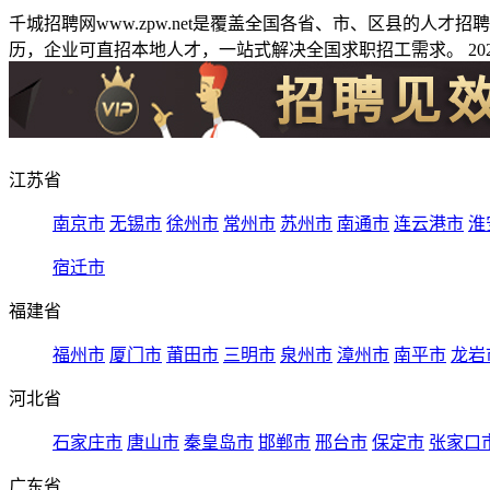
千城招聘网www.zpw.net是覆盖全国各省、市、区县的人
历，企业可直招本地人才，一站式解决全国求职招工需求。 2026
江苏省
南京市
无锡市
徐州市
常州市
苏州市
南通市
连云港市
淮
宿迁市
福建省
福州市
厦门市
莆田市
三明市
泉州市
漳州市
南平市
龙岩
河北省
石家庄市
唐山市
秦皇岛市
邯郸市
邢台市
保定市
张家口
广东省