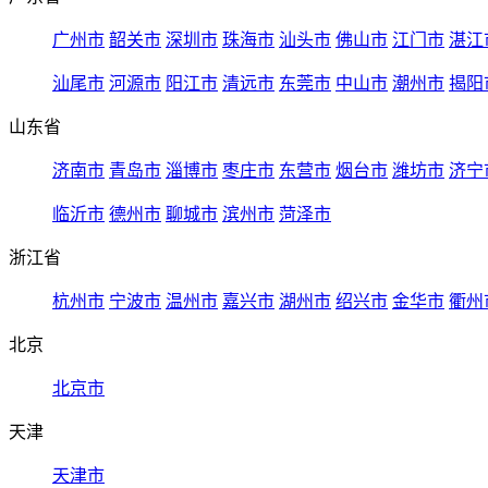
广州市
韶关市
深圳市
珠海市
汕头市
佛山市
江门市
湛江
汕尾市
河源市
阳江市
清远市
东莞市
中山市
潮州市
揭阳
山东省
济南市
青岛市
淄博市
枣庄市
东营市
烟台市
潍坊市
济宁
临沂市
德州市
聊城市
滨州市
菏泽市
浙江省
杭州市
宁波市
温州市
嘉兴市
湖州市
绍兴市
金华市
衢州
北京
北京市
天津
天津市