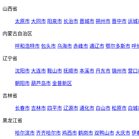
山西省
太原市
大同市
阳泉市
长治市
晋城市
朔州市
晋中市
运城
内蒙古自治区
呼和浩特市
包头市
乌海市
赤峰市
通辽市
鄂尔多斯市
呼
辽宁省
沈阳市
大连市
鞍山市
抚顺市
本溪市
丹东市
锦州市
营口
朝阳市
葫芦岛市
金普新区
吉林省
长春市
吉林市
四平市
辽源市
通化市
白山市
松原市
白城
黑龙江省
哈尔滨市
齐齐哈尔市
鸡西市
鹤岗市
双鸭山市
大庆市
伊