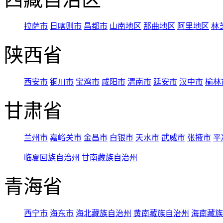
拉萨市
日喀则市
昌都市
山南地区
那曲地区
阿里地区
林
陕西省
西安市
铜川市
宝鸡市
咸阳市
渭南市
延安市
汉中市
榆林
甘肃省
兰州市
嘉峪关市
金昌市
白银市
天水市
武威市
张掖市
平
临夏回族自治州
甘南藏族自治州
青海省
西宁市
海东市
海北藏族自治州
黄南藏族自治州
海南藏族