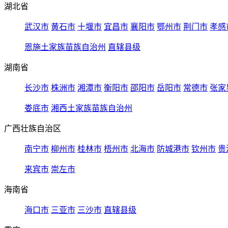
湖北省
武汉市
黄石市
十堰市
宜昌市
襄阳市
鄂州市
荆门市
孝感
恩施土家族苗族自治州
直辖县级
湖南省
长沙市
株洲市
湘潭市
衡阳市
邵阳市
岳阳市
常德市
张家
娄底市
湘西土家族苗族自治州
广西壮族自治区
南宁市
柳州市
桂林市
梧州市
北海市
防城港市
钦州市
贵
来宾市
崇左市
海南省
海口市
三亚市
三沙市
直辖县级