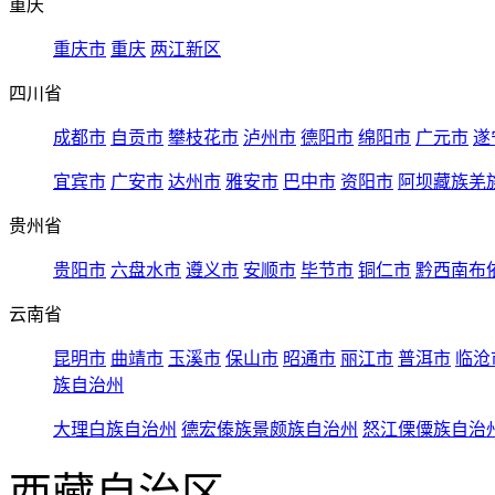
重庆
重庆市
重庆
两江新区
四川省
成都市
自贡市
攀枝花市
泸州市
德阳市
绵阳市
广元市
遂
宜宾市
广安市
达州市
雅安市
巴中市
资阳市
阿坝藏族羌
贵州省
贵阳市
六盘水市
遵义市
安顺市
毕节市
铜仁市
黔西南布
云南省
昆明市
曲靖市
玉溪市
保山市
昭通市
丽江市
普洱市
临沧
族自治州
大理白族自治州
德宏傣族景颇族自治州
怒江傈僳族自治
西藏自治区