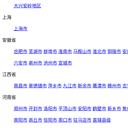
大兴安岭地区
上海
上海市
安徽省
合肥市
芜湖市
蚌埠市
淮南市
马鞍山市
淮北市
铜陵市
安
六安市
亳州市
池州市
宣城市
江西省
南昌市
景德镇市
萍乡市
九江市
新余市
鹰潭市
赣州市
吉
河南省
郑州市
开封市
洛阳市
平顶山市
安阳市
鹤壁市
新乡市
焦
南阳市
商丘市
信阳市
周口市
驻马店市
直辖县级