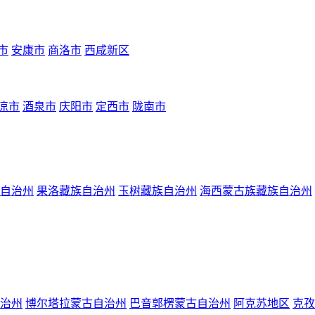
市
安康市
商洛市
西咸新区
凉市
酒泉市
庆阳市
定西市
陇南市
自治州
果洛藏族自治州
玉树藏族自治州
海西蒙古族藏族自治州
治州
博尔塔拉蒙古自治州
巴音郭楞蒙古自治州
阿克苏地区
克孜