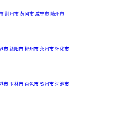
市
荆州市
黄冈市
咸宁市
随州市
界市
益阳市
郴州市
永州市
怀化市
港市
玉林市
百色市
贺州市
河池市