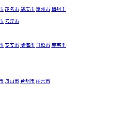
市
茂名市
肇庆市
惠州市
梅州市
市
云浮市
市
泰安市
威海市
日照市
莱芜市
市
舟山市
台州市
丽水市