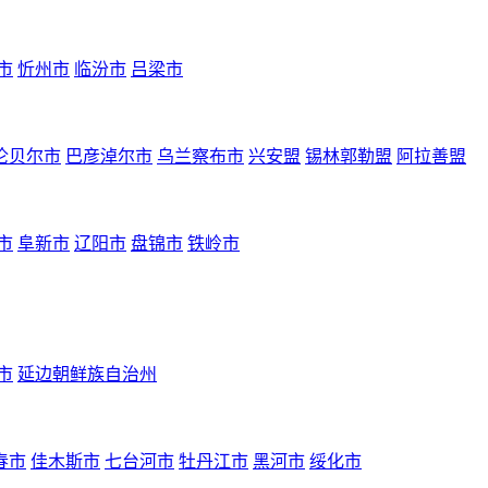
市
忻州市
临汾市
吕梁市
伦贝尔市
巴彦淖尔市
乌兰察布市
兴安盟
锡林郭勒盟
阿拉善盟
市
阜新市
辽阳市
盘锦市
铁岭市
市
延边朝鲜族自治州
春市
佳木斯市
七台河市
牡丹江市
黑河市
绥化市