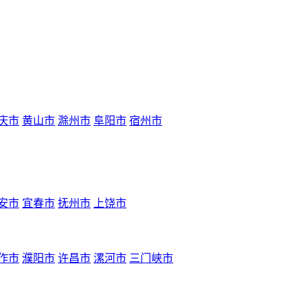
庆市
黄山市
滁州市
阜阳市
宿州市
安市
宜春市
抚州市
上饶市
作市
濮阳市
许昌市
漯河市
三门峡市