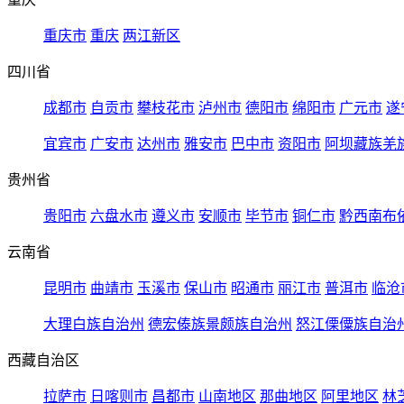
重庆市
重庆
两江新区
四川省
成都市
自贡市
攀枝花市
泸州市
德阳市
绵阳市
广元市
遂
宜宾市
广安市
达州市
雅安市
巴中市
资阳市
阿坝藏族羌
贵州省
贵阳市
六盘水市
遵义市
安顺市
毕节市
铜仁市
黔西南布
云南省
昆明市
曲靖市
玉溪市
保山市
昭通市
丽江市
普洱市
临沧
大理白族自治州
德宏傣族景颇族自治州
怒江傈僳族自治
西藏自治区
拉萨市
日喀则市
昌都市
山南地区
那曲地区
阿里地区
林