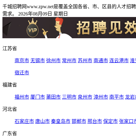
千城招聘网www.zpw.net是覆盖全国各省、市、区县的
需求。 2026年08月09日 星期日
江苏省
南京市
无锡市
徐州市
常州市
苏州市
南通市
连云港市
淮
宿迁市
福建省
福州市
厦门市
莆田市
三明市
泉州市
漳州市
南平市
龙岩
河北省
石家庄市
唐山市
秦皇岛市
邯郸市
邢台市
保定市
张家口
广东省