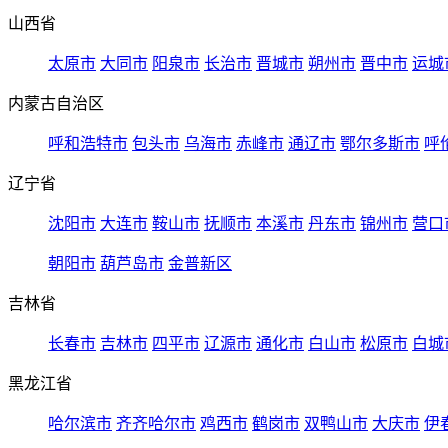
山西省
太原市
大同市
阳泉市
长治市
晋城市
朔州市
晋中市
运城
内蒙古自治区
呼和浩特市
包头市
乌海市
赤峰市
通辽市
鄂尔多斯市
呼
辽宁省
沈阳市
大连市
鞍山市
抚顺市
本溪市
丹东市
锦州市
营口
朝阳市
葫芦岛市
金普新区
吉林省
长春市
吉林市
四平市
辽源市
通化市
白山市
松原市
白城
黑龙江省
哈尔滨市
齐齐哈尔市
鸡西市
鹤岗市
双鸭山市
大庆市
伊