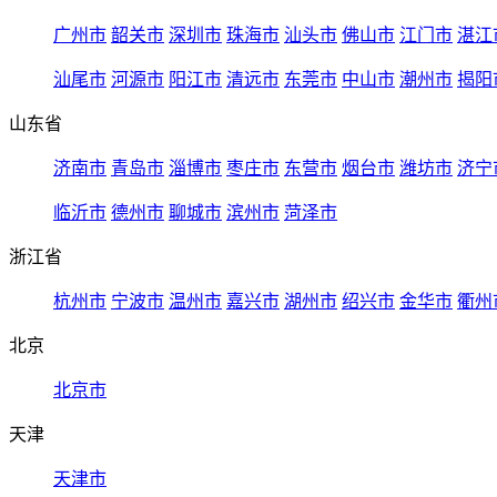
广州市
韶关市
深圳市
珠海市
汕头市
佛山市
江门市
湛江
汕尾市
河源市
阳江市
清远市
东莞市
中山市
潮州市
揭阳
山东省
济南市
青岛市
淄博市
枣庄市
东营市
烟台市
潍坊市
济宁
临沂市
德州市
聊城市
滨州市
菏泽市
浙江省
杭州市
宁波市
温州市
嘉兴市
湖州市
绍兴市
金华市
衢州
北京
北京市
天津
天津市