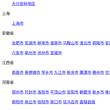
大兴安岭地区
上海
上海市
安徽省
合肥市
芜湖市
蚌埠市
淮南市
马鞍山市
淮北市
铜陵市
安
六安市
亳州市
池州市
宣城市
江西省
南昌市
景德镇市
萍乡市
九江市
新余市
鹰潭市
赣州市
吉
河南省
郑州市
开封市
洛阳市
平顶山市
安阳市
鹤壁市
新乡市
焦
南阳市
商丘市
信阳市
周口市
驻马店市
直辖县级