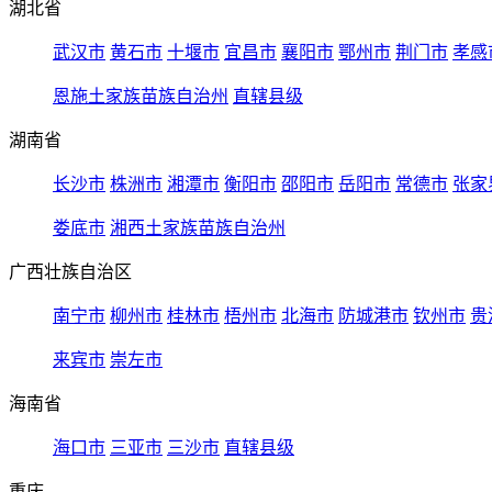
湖北省
武汉市
黄石市
十堰市
宜昌市
襄阳市
鄂州市
荆门市
孝感
恩施土家族苗族自治州
直辖县级
湖南省
长沙市
株洲市
湘潭市
衡阳市
邵阳市
岳阳市
常德市
张家
娄底市
湘西土家族苗族自治州
广西壮族自治区
南宁市
柳州市
桂林市
梧州市
北海市
防城港市
钦州市
贵
来宾市
崇左市
海南省
海口市
三亚市
三沙市
直辖县级
重庆