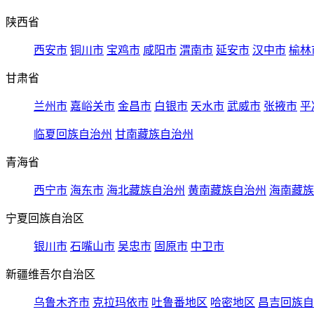
陕西省
西安市
铜川市
宝鸡市
咸阳市
渭南市
延安市
汉中市
榆林
甘肃省
兰州市
嘉峪关市
金昌市
白银市
天水市
武威市
张掖市
平
临夏回族自治州
甘南藏族自治州
青海省
西宁市
海东市
海北藏族自治州
黄南藏族自治州
海南藏族
宁夏回族自治区
银川市
石嘴山市
吴忠市
固原市
中卫市
新疆维吾尔自治区
乌鲁木齐市
克拉玛依市
吐鲁番地区
哈密地区
昌吉回族自