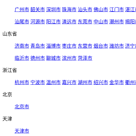
广州市
韶关市
深圳市
珠海市
汕头市
佛山市
江门市
湛江
汕尾市
河源市
阳江市
清远市
东莞市
中山市
潮州市
揭阳
山东省
济南市
青岛市
淄博市
枣庄市
东营市
烟台市
潍坊市
济宁
临沂市
德州市
聊城市
滨州市
菏泽市
浙江省
杭州市
宁波市
温州市
嘉兴市
湖州市
绍兴市
金华市
衢州
北京
北京市
天津
天津市