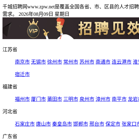
千城招聘网www.zpw.net是覆盖全国各省、市、区县的
需求。 2026年08月09日 星期日
江苏省
南京市
无锡市
徐州市
常州市
苏州市
南通市
连云港市
淮
宿迁市
福建省
福州市
厦门市
莆田市
三明市
泉州市
漳州市
南平市
龙岩
河北省
石家庄市
唐山市
秦皇岛市
邯郸市
邢台市
保定市
张家口
广东省