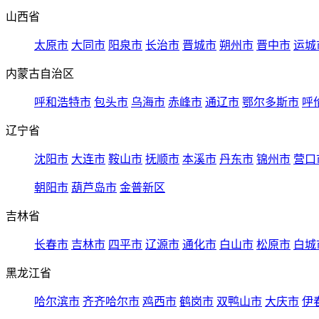
山西省
太原市
大同市
阳泉市
长治市
晋城市
朔州市
晋中市
运城
内蒙古自治区
呼和浩特市
包头市
乌海市
赤峰市
通辽市
鄂尔多斯市
呼
辽宁省
沈阳市
大连市
鞍山市
抚顺市
本溪市
丹东市
锦州市
营口
朝阳市
葫芦岛市
金普新区
吉林省
长春市
吉林市
四平市
辽源市
通化市
白山市
松原市
白城
黑龙江省
哈尔滨市
齐齐哈尔市
鸡西市
鹤岗市
双鸭山市
大庆市
伊