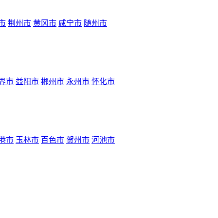
市
荆州市
黄冈市
咸宁市
随州市
界市
益阳市
郴州市
永州市
怀化市
港市
玉林市
百色市
贺州市
河池市