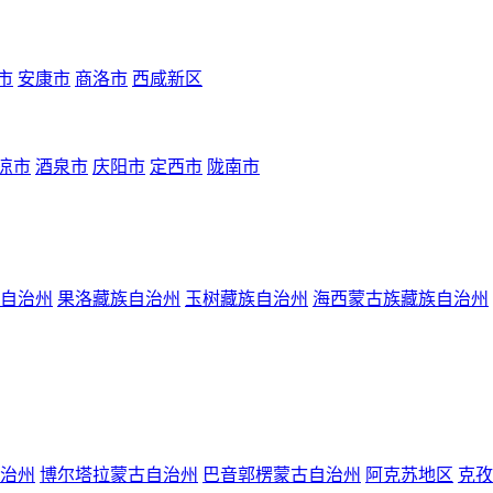
市
安康市
商洛市
西咸新区
凉市
酒泉市
庆阳市
定西市
陇南市
自治州
果洛藏族自治州
玉树藏族自治州
海西蒙古族藏族自治州
治州
博尔塔拉蒙古自治州
巴音郭楞蒙古自治州
阿克苏地区
克孜