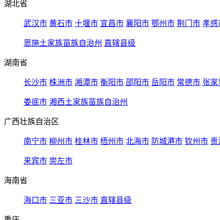
湖北省
武汉市
黄石市
十堰市
宜昌市
襄阳市
鄂州市
荆门市
孝感
恩施土家族苗族自治州
直辖县级
湖南省
长沙市
株洲市
湘潭市
衡阳市
邵阳市
岳阳市
常德市
张家
娄底市
湘西土家族苗族自治州
广西壮族自治区
南宁市
柳州市
桂林市
梧州市
北海市
防城港市
钦州市
贵
来宾市
崇左市
海南省
海口市
三亚市
三沙市
直辖县级
重庆