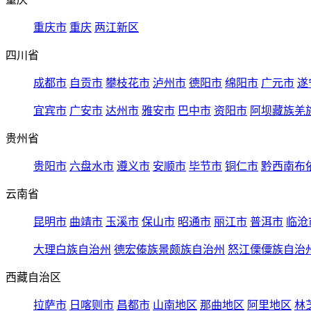
重庆市
重庆
两江新区
四川省
成都市
自贡市
攀枝花市
泸州市
德阳市
绵阳市
广元市
遂
宜宾市
广安市
达州市
雅安市
巴中市
资阳市
阿坝藏族羌
贵州省
贵阳市
六盘水市
遵义市
安顺市
毕节市
铜仁市
黔西南布
云南省
昆明市
曲靖市
玉溪市
保山市
昭通市
丽江市
普洱市
临沧
大理白族自治州
德宏傣族景颇族自治州
怒江傈僳族自治
西藏自治区
拉萨市
日喀则市
昌都市
山南地区
那曲地区
阿里地区
林