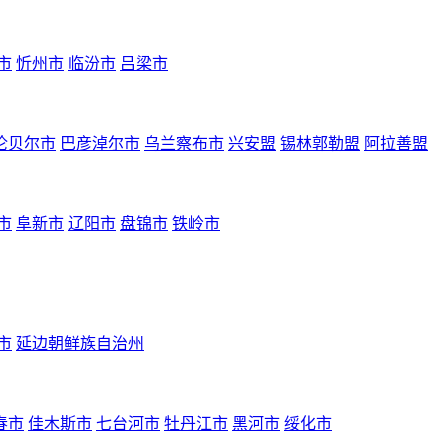
市
忻州市
临汾市
吕梁市
伦贝尔市
巴彦淖尔市
乌兰察布市
兴安盟
锡林郭勒盟
阿拉善盟
市
阜新市
辽阳市
盘锦市
铁岭市
市
延边朝鲜族自治州
春市
佳木斯市
七台河市
牡丹江市
黑河市
绥化市