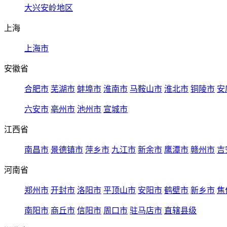
大兴安岭地区
上海
上海市
安徽省
合肥市
芜湖市
蚌埠市
淮南市
马鞍山市
淮北市
铜陵市
安
六安市
亳州市
池州市
宣城市
江西省
南昌市
景德镇市
萍乡市
九江市
新余市
鹰潭市
赣州市
吉
河南省
郑州市
开封市
洛阳市
平顶山市
安阳市
鹤壁市
新乡市
焦
南阳市
商丘市
信阳市
周口市
驻马店市
直辖县级