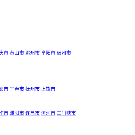
庆市
黄山市
滁州市
阜阳市
宿州市
安市
宜春市
抚州市
上饶市
作市
濮阳市
许昌市
漯河市
三门峡市