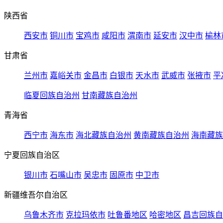
陕西省
西安市
铜川市
宝鸡市
咸阳市
渭南市
延安市
汉中市
榆林
甘肃省
兰州市
嘉峪关市
金昌市
白银市
天水市
武威市
张掖市
平
临夏回族自治州
甘南藏族自治州
青海省
西宁市
海东市
海北藏族自治州
黄南藏族自治州
海南藏族
宁夏回族自治区
银川市
石嘴山市
吴忠市
固原市
中卫市
新疆维吾尔自治区
乌鲁木齐市
克拉玛依市
吐鲁番地区
哈密地区
昌吉回族自