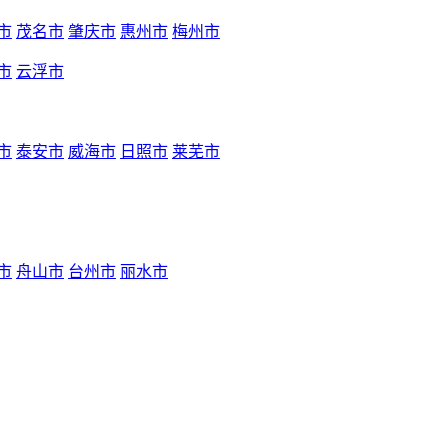
市
茂名市
肇庆市
惠州市
梅州市
市
云浮市
市
泰安市
威海市
日照市
莱芜市
市
舟山市
台州市
丽水市