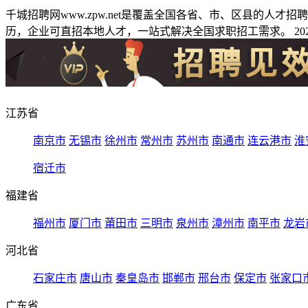
千城招聘网www.zpw.net是覆盖全国各省、市、区县的人
历，企业可直招本地人才，一站式解决全国求职招工需求。 2026
江苏省
南京市
无锡市
徐州市
常州市
苏州市
南通市
连云港市
淮
宿迁市
福建省
福州市
厦门市
莆田市
三明市
泉州市
漳州市
南平市
龙岩
河北省
石家庄市
唐山市
秦皇岛市
邯郸市
邢台市
保定市
张家口
广东省