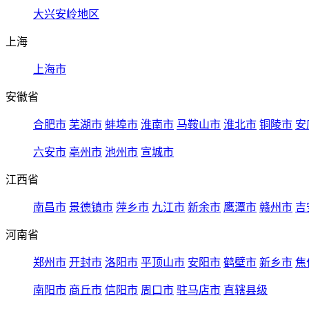
大兴安岭地区
上海
上海市
安徽省
合肥市
芜湖市
蚌埠市
淮南市
马鞍山市
淮北市
铜陵市
安
六安市
亳州市
池州市
宣城市
江西省
南昌市
景德镇市
萍乡市
九江市
新余市
鹰潭市
赣州市
吉
河南省
郑州市
开封市
洛阳市
平顶山市
安阳市
鹤壁市
新乡市
焦
南阳市
商丘市
信阳市
周口市
驻马店市
直辖县级