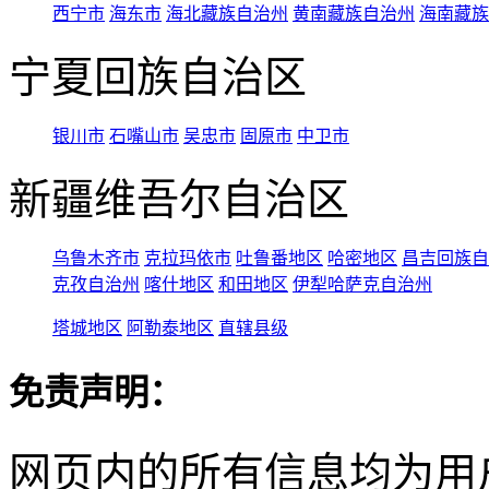
西宁市
海东市
海北藏族自治州
黄南藏族自治州
海南藏族
宁夏回族自治区
银川市
石嘴山市
吴忠市
固原市
中卫市
新疆维吾尔自治区
乌鲁木齐市
克拉玛依市
吐鲁番地区
哈密地区
昌吉回族自
克孜自治州
喀什地区
和田地区
伊犁哈萨克自治州
塔城地区
阿勒泰地区
直辖县级
免责声明：
网页内的所有信息均为用