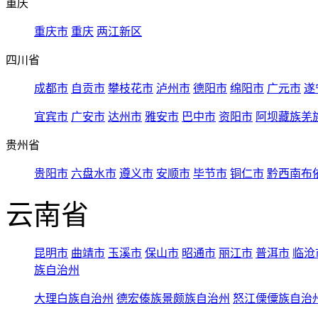
重庆
重庆市
重庆
两江新区
四川省
成都市
自贡市
攀枝花市
泸州市
德阳市
绵阳市
广元市
遂
宜宾市
广安市
达州市
雅安市
巴中市
资阳市
阿坝藏族羌
贵州省
贵阳市
六盘水市
遵义市
安顺市
毕节市
铜仁市
黔西南布
云南省
昆明市
曲靖市
玉溪市
保山市
昭通市
丽江市
普洱市
临沧
族自治州
大理白族自治州
德宏傣族景颇族自治州
怒江傈僳族自治