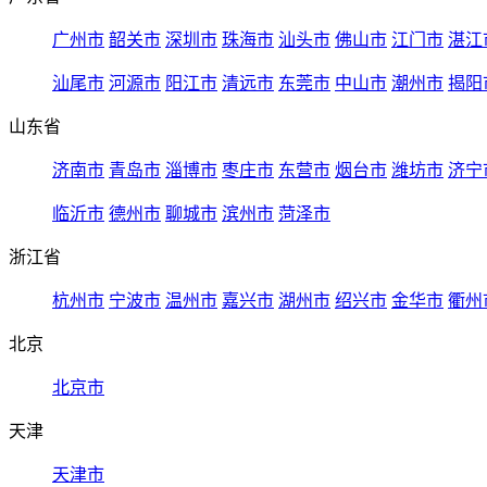
广州市
韶关市
深圳市
珠海市
汕头市
佛山市
江门市
湛江
汕尾市
河源市
阳江市
清远市
东莞市
中山市
潮州市
揭阳
山东省
济南市
青岛市
淄博市
枣庄市
东营市
烟台市
潍坊市
济宁
临沂市
德州市
聊城市
滨州市
菏泽市
浙江省
杭州市
宁波市
温州市
嘉兴市
湖州市
绍兴市
金华市
衢州
北京
北京市
天津
天津市