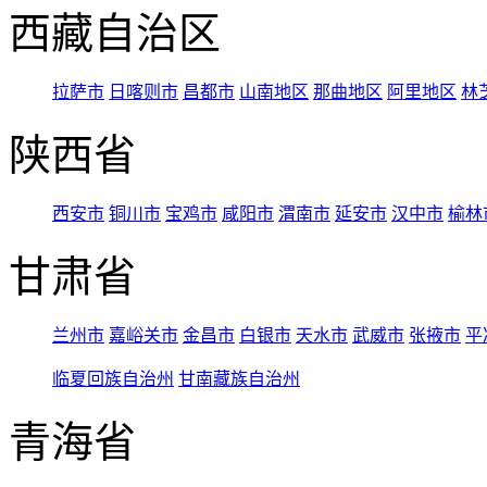
西藏自治区
拉萨市
日喀则市
昌都市
山南地区
那曲地区
阿里地区
林
陕西省
西安市
铜川市
宝鸡市
咸阳市
渭南市
延安市
汉中市
榆林
甘肃省
兰州市
嘉峪关市
金昌市
白银市
天水市
武威市
张掖市
平
临夏回族自治州
甘南藏族自治州
青海省