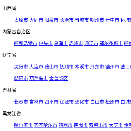
山西省
太原市
大同市
阳泉市
长治市
晋城市
朔州市
晋中市
运城
内蒙古自治区
呼和浩特市
包头市
乌海市
赤峰市
通辽市
鄂尔多斯市
呼
辽宁省
沈阳市
大连市
鞍山市
抚顺市
本溪市
丹东市
锦州市
营口
朝阳市
葫芦岛市
金普新区
吉林省
长春市
吉林市
四平市
辽源市
通化市
白山市
松原市
白城
黑龙江省
哈尔滨市
齐齐哈尔市
鸡西市
鹤岗市
双鸭山市
大庆市
伊