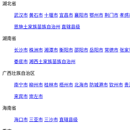
湖北省
武汉市
黄石市
十堰市
宜昌市
襄阳市
鄂州市
荆门市
孝感
恩施土家族苗族自治州
直辖县级
湖南省
长沙市
株洲市
湘潭市
衡阳市
邵阳市
岳阳市
常德市
张家
娄底市
湘西土家族苗族自治州
广西壮族自治区
南宁市
柳州市
桂林市
梧州市
北海市
防城港市
钦州市
贵
来宾市
崇左市
海南省
海口市
三亚市
三沙市
直辖县级